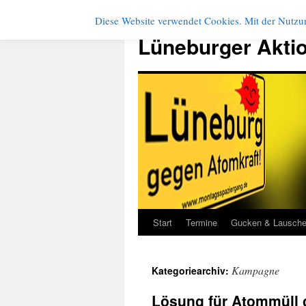
Diese Website verwendet Cookies. Mit der Nutzun
Zum
Inhalt
Lüneburger Akti
springen
Start
Termine
Gucken & Lausch
Kampagne
Kategoriearchiv:
Lösung für Atommüll 