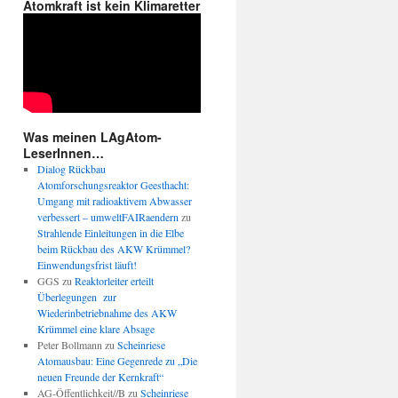
Atomkraft ist kein Klimaretter
Was meinen LAgAtom-
LeserInnen…
Dialog Rückbau
Atomforschungsreaktor Geesthacht:
Umgang mit radioaktivem Abwasser
verbessert – umweltFAIRaendern
zu
Strahlende Einleitungen in die Elbe
beim Rückbau des AKW Krümmel?
Einwendungsfrist läuft!
GGS
zu
Reaktorleiter erteilt
Überlegungen zur
Wiederinbetriebnahme des AKW
Krümmel eine klare Absage
Peter Bollmann
zu
Scheinriese
Atomausbau: Eine Gegenrede zu „Die
neuen Freunde der Kernkraft“
AG-Öffentlichkeit//B
zu
Scheinriese