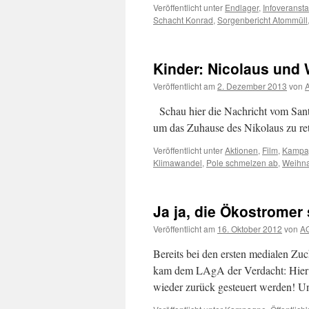
Veröffentlicht unter
Endlager
,
Infoveransta
Schacht Konrad
,
Sorgenbericht Atommüll
Kinder: Nicolaus und 
Veröffentlicht am
2. Dezember 2013
von
A
Schau hier die Nachricht vom Santa 
um das Zuhause des Nikolaus zu ret
Veröffentlicht unter
Aktionen
,
Film
,
Kampa
Klimawandel
,
Pole schmelzen ab
,
Weihn
Ja ja, die Ökostromer
Veröffentlicht am
16. Oktober 2012
von
AG
Bereits bei den ersten medialen Z
kam dem LAgA der Verdacht: Hier s
wieder zurück gesteuert werden! Un