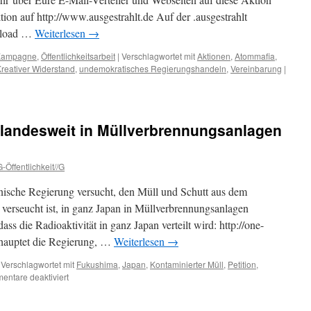
ion auf http://www.ausgestrahlt.de Auf der .ausgestrahlt
nload …
Weiterlesen
→
Kampagne
,
Öffentlichkeitsarbeit
|
Verschlagwortet mit
Aktionen
,
Atommafia
,
reativer Widerstand
,
undemokratisches Regierungshandeln
,
Vereinbarung
|
l landesweit in Müllverbrennungsanlagen
-Öffentlichkeit//G
panische Regierung versucht, den Müll und Schutt aus dem
 verseucht ist, in ganz Japan in Müllverbrennungsanlagen
ass die Radioaktivität in ganz Japan verteilt wird: http://one-
ehauptet die Regierung, …
Weiterlesen
→
Verschlagwortet mit
Fukushima
,
Japan
,
Kontaminierter Müll
,
Petition
,
für
ntare deaktiviert
Radioaktiver
Müll