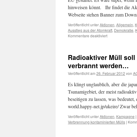
hinweisen könnt. Ihr findet die Akt
Webseite stehen Banner zum Dow
Veröffentlicht unter
Aktionen
,
Allgemein
,
Ausstieg aus der Atomkraft
,
Demokratie
,
K
für
Kommentare deaktiviert
Eil-
Aktion
gegen
Radioaktiver Müll sol
Atom-
Subventionen
verbrannt werden…
der
Veröffentlicht am
26. Februar 2012
von
AG
EU
Es klingt unglaublich, aber die ja
Tsunamigebiet, der meist radioaktiv
beseitigen zu lassen, was bedeutet, d
world.happy-net.jp/ukeire/ Zwar b
Veröffentlicht unter
Aktionen
,
Kampagne
|
Verbrennung kontaminierten Mülls
|
Komme