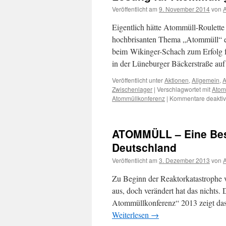
Veröffentlicht am
9. November 2014
von
A
Eigentlich hätte Atommüll-Roulette 
hochbrisanten Thema „Atommüll“ ehe
beim Wikinger-Schach zum Erfolg fü
in der Lüneburger Bäckerstraße a
Veröffentlicht unter
Aktionen
,
Allgemein
,
A
Zwischenlager
|
Verschlagwortet mit
Atom
Atommüllkonferenz
|
Kommentare deaktivi
ATOMMÜLL – Eine Bes
Deutschland
Veröffentlicht am
3. Dezember 2013
von
A
Zu Beginn der Reaktorkatastrophe 
aus, doch verändert hat das nichts.
Atommüllkonferenz“ 2013 zeigt d
Weiterlesen
→