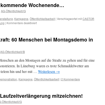
soll
 kommende Wochenende…
landesweit
in
n
AG-Öffentlichkeit//G
Müllverbrennungsanlagen
verbrannt
anstaltung
,
Kampagne
,
Öffentlichkeitsarbeit
|
Verschlagwortet mit
CASTOR
werden…
für
tung
|
Kommentare deaktiviert
CASTOR-
Warm-
up
raft: 60 Menschen bei Montagsdemo in
am
kommende
Wochenende…
AG-Öffentlichkeit//B
Menschen an den Montagen auf die Straße zu gehen und für eine
monstrieren. In Lüneburg waren es trotz Schmuddelwetter am
vielem hin und her mit …
Weiterlesen
→
emonstration
,
Kampagne
,
Öffentlichkeitsarbeit
|
2 Kommentare
 Laufzeitverlängerung mitzeichnen!
-Öffentlichkeit//G