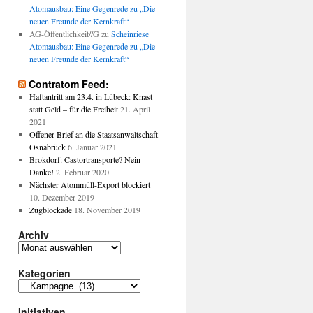
Atomausbau: Eine Gegenrede zu „Die
neuen Freunde der Kernkraft“
AG-Öffentlichkeit//G
zu
Scheinriese
Atomausbau: Eine Gegenrede zu „Die
neuen Freunde der Kernkraft“
Contratom Feed:
Haftantritt am 23.4. in Lübeck: Knast
statt Geld – für die Freiheit
21. April
2021
Offener Brief an die Staatsanwaltschaft
Osnabrück
6. Januar 2021
Brokdorf: Castortransporte? Nein
Danke!
2. Februar 2020
Nächster Atommüll-Export blockiert
10. Dezember 2019
Zugblockade
18. November 2019
Archiv
Archiv
Kategorien
Kategorien
Initiativen