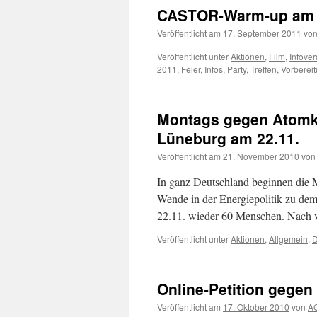
CASTOR-Warm-up am
Veröffentlicht am
17. September 2011
vo
Veröffentlicht unter
Aktionen
,
Film
,
Infover
2011
,
Feier
,
Infos
,
Party
,
Treffen
,
Vorberei
Montags gegen Atomk
Lüneburg am 22.11.
Veröffentlicht am
21. November 2010
von
In ganz Deutschland beginnen die 
Wende in der Energiepolitik zu de
22.11. wieder 60 Menschen. Nach 
Veröffentlicht unter
Aktionen
,
Allgemein
,
D
Online-Petition gegen
Veröffentlicht am
17. Oktober 2010
von
AG