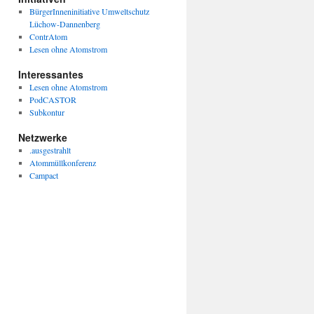
BürgerInneninitiative Umweltschutz
Lüchow-Dannenberg
ContrAtom
Lesen ohne Atomstrom
omer
Interessantes
Lesen ohne Atomstrom
PodCASTOR
igen…
Subkontur
Netzwerke
.ausgestrahlt
Atommüllkonferenz
Campact