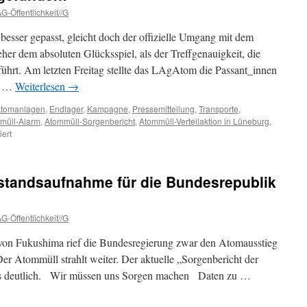
G-Öffentlichkeit//G
besser gepasst, gleicht doch der offizielle Umgang mit dem
r dem absoluten Glücksspiel, als der Treffgenauigkeit, die
hrt. Am letzten Freitag stellte das LAgAtom die Passant_innen
uf …
Weiterlesen
→
tomanlagen
,
Endlager
,
Kampagne
,
Pressemitteilung
,
Transporte
,
müll-Alarm
,
Atommüll-Sorgenbericht
,
Atommüll-Verteilaktion in Lüneburg
,
für
ert
Lösung
für
Atommüll
tandsaufnahme für die Bundesrepublik
gefunden!
G-Öffentlichkeit//G
von Fukushima rief die Bundesregierung zwar den Atomausstieg
 Der Atommüll strahlt weiter. Der aktuelle „Sorgenbericht der
as deutlich. Wir müssen uns Sorgen machen Daten zu …