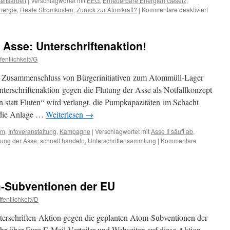
keitsarbeit
|
Verschlagwortet mit
EEG
,
Erneuerbare Energien Gesetz
,
für
nergie
,
Reale Stromkosten
,
Zurück zur Atomkraft?
|
Kommentare deaktiviert
Ja
ja,
die
 Asse: Unterschriftenaktion!
Ökostr
sind
entlichkeit//G
die
Schuld
in Zusammenschluss von Bürgerinitiativen zum Atommüll-Lager
Unterschriftenaktion gegen die Flutung der Asse als Notfallkonzept
 statt Fluten“ wird verlangt, die Pumpkapazitäten im Schacht
 die Anlage …
Weiterlesen
→
lm
,
Infoveranstaltung
,
Kampagne
|
Verschlagwortet mit
Asse II säuft ab
,
tung der Asse
,
schnell handeln
,
Unterschriftensammlung
|
Kommentare
m-Subventionen der EU
fentlichkeit//D
nterschriften-Aktion gegen die geplanten Atom-Subventionen der
Ihr über Eure E-Mail-Verteiler und Webseiten auf diese Aktion