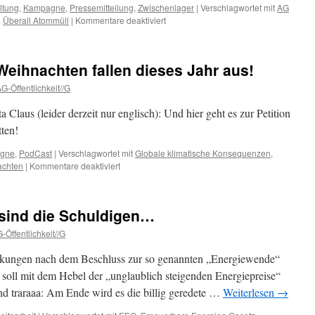
ltung
,
Kampagne
,
Pressemitteilung
,
Zwischenlager
|
Verschlagwortet mit
AG
für
,
Überall Atommüll
|
Kommentare deaktiviert
ATOMMÜLL
–
Eine
Weihnachten fallen dieses Jahr aus!
Bestandsaufnahme
für
G-Öffentlichkeit//G
die
Bundesrepublik
Claus (leider derzeit nur englisch): Und hier geht es zur Petition
Deutschland
ten!
gne
,
PodCast
|
Verschlagwortet mit
Globale klimatische Konsequenzen
,
für
achten
|
Kommentare deaktiviert
Kinder:
Nicolaus
und
 sind die Schuldigen…
Weihnachten
fallen
-Öffentlichkeit//G
dieses
Jahr
uckungen nach dem Beschluss zur so genannten „Energiewende“
aus!
oll mit dem Hebel der „unglaublich steigenden Energiepreise“
d traraaa: Am Ende wird es die billig geredete …
Weiterlesen
→