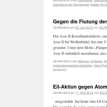
Veröffentlicht unter
Kampagne
,
Öffentlich
Kampagne der Atomstromer
,
Kosten für E
Gegen die Flutung der
Veröffentlicht am
23. Juni 2012
von
AG-Öff
Der Asse II-Koordinationskreis, e
Asse II bei Wolfenbüttel, hat eine 
gestartet. Unter dem Motto „Pumpen
Asse II ordentlich auszubauen, um
Veröffentlicht unter
Aktionen
,
Endlager
,
Fi
Hydrogeologisches Gutachten
,
Keine Flu
für
deaktiviert
Gegen
die
Flutung
Eil-Aktion gegen Ato
der
Asse:
Veröffentlicht am
17. April 2012
von
AG-Öf
Unterschriftenaktion!
.ausgestrahlt hat heute eine Eil-U
EU gestartet. Es wäre super, wenn 