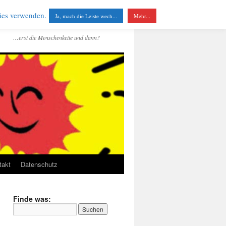
kies verwenden.
Ja, mach die Leiste wech...
Mehr...
…erst die Menschenkette und dann?
takt
Datenschutz
Finde was: