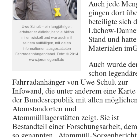
Auch jede Men
gingen dort übe
beteiligte sich
Uwe Schult – ein langjähriger,
Lüchow-Danne
erfahrener Aktivist, hat die Aktion
Stand und hatte
mitentwickelt und war auch mit
seinem auffälligen, mit vielen
Materialen imG
Informationen ausgestatteten
Fahrradanhänger dabei. Foto: © 2014
www.jeromegerull.de
Auch wurde de
schon legendär
Fahrradanhänger von Uwe Schult zur
Infowand, die unter anderem eine Karte
der Bundesrepublik mit allen mögliche
Atomstandorten und
Atommülllagerstätten zeigt. Sie ist
Bestandteil einer Forschungsarbeit, de
so genannten „Atommüll-Sorgenbericht