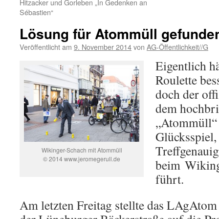
Hitzacker und Gorleben „In Gedenken an
Sébastien“
Lösung für Atommüll gefunde
Veröffentlicht am
9. November 2014
von
AG-Öffentlichkeit//G
Eigentlich h
Roulette bess
doch der off
dem hochbr
„Atommüll“ 
Glücksspiel, 
Treffgenauigk
Wikinger-Schach mit Atommüll
© 2014 www.jeromegerull.de
beim Wiking
führt.
Am letzten Freitag stellte das LAgAtom