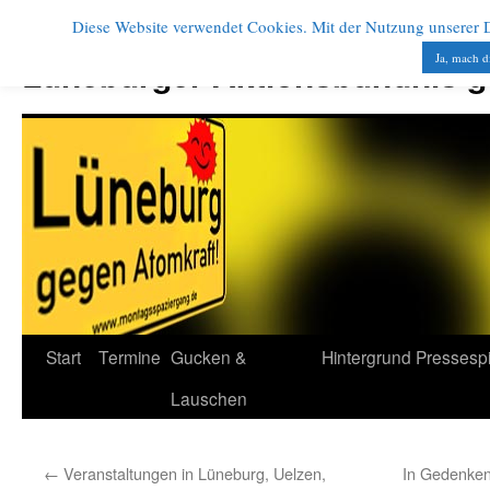
Diese Website verwendet Cookies. Mit der Nutzung unserer Di
Zum
Inhalt
Ja, mach d
Lüneburger Aktionsbündnis 
springen
Start
Termine
Gucken &
Hintergrund
Pressesp
Lauschen
←
Veranstaltungen in Lüneburg, Uelzen,
In Gedenken