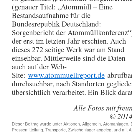
(genauer Titel: „Atommüll – Eine
Bestandsaufnahme für die
Bundesrepublik Deutschland:
Sorgenbericht der Atommüllkonferenz“
der erst im letzten Jahr erschien. Auch
dieses 272 seitige Werk war am Stand
einsehbar. Mittlerweile sind die Daten
auch auf der Web-
Site:
www.atommuellreport.de
abrufbar
durchsuchbar, nach Standorten gegliede
übersichtlich verarbeitet. Ein Blick dara
Alle Fotos mit fre
© 20
Dieser Beitrag wurde unter
Aktionen
,
Allgemein
,
Atomanlagen
,
Pressemitteilung
,
Transporte
,
Zwischenlager
abgelegt und mit
A