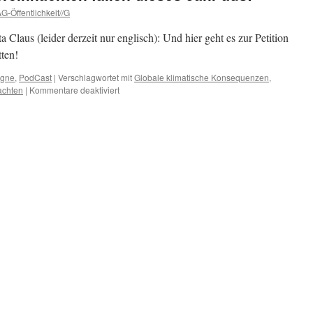
G-Öffentlichkeit//G
Claus (leider derzeit nur englisch): Und hier geht es zur Petition
ten!
gne
,
PodCast
|
Verschlagwortet mit
Globale klimatische Konsequenzen
,
für
achten
|
Kommentare deaktiviert
Kinder:
Nicolaus
und
Weihnachten
fallen
dieses
Jahr
aus!