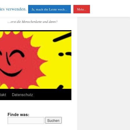
kies verwenden.
Ja, mach die Leiste wech...
Mehr...
…erst die Menschenkette und dann?
takt
Datenschutz
Finde was: