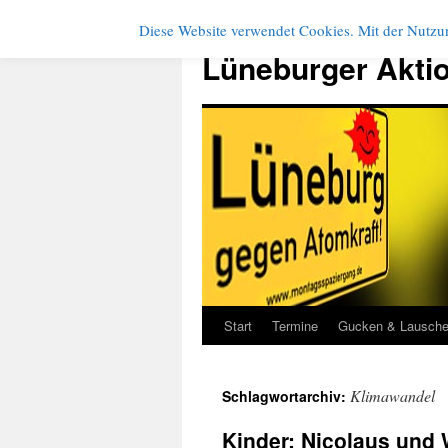
Diese Website verwendet Cookies. Mit der Nutzun
Zum
Inhalt
Lüneburger Akti
springen
Start
Termine
Gucken & Lausch
Klimawandel
Schlagwortarchiv:
Kinder: Nicolaus und 