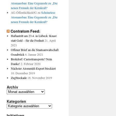
Atomausbau: Eine Gegenrede zu „Die
neuen Freunde der Kernkraft“
AG-Öffentlichkeit//G
zu
Scheinriese
Atomausbau: Eine Gegenrede zu „Die
neuen Freunde der Kernkraft“
Contratom Feed:
Haftantritt am 23.4. in Lübeck: Knast
statt Geld – für die Freiheit
21. April
2021
Offener Brief an die Staatsanwaltschaft
Osnabrück
6. Januar 2021
Brokdorf: Castortransporte? Nein
Danke!
2. Februar 2020
Nächster Atommüll-Export blockiert
10. Dezember 2019
Zugblockade
18. November 2019
Archiv
Archiv
Kategorien
Kategorien
Initiativen