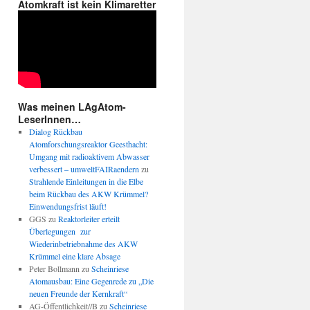
Atomkraft ist kein Klimaretter
Was meinen LAgAtom-
LeserInnen…
Dialog Rückbau
Atomforschungsreaktor Geesthacht:
Umgang mit radioaktivem Abwasser
verbessert – umweltFAIRaendern
zu
Strahlende Einleitungen in die Elbe
beim Rückbau des AKW Krümmel?
Einwendungsfrist läuft!
GGS
zu
Reaktorleiter erteilt
Überlegungen zur
Wiederinbetriebnahme des AKW
Krümmel eine klare Absage
Peter Bollmann
zu
Scheinriese
Atomausbau: Eine Gegenrede zu „Die
neuen Freunde der Kernkraft“
AG-Öffentlichkeit//B
zu
Scheinriese