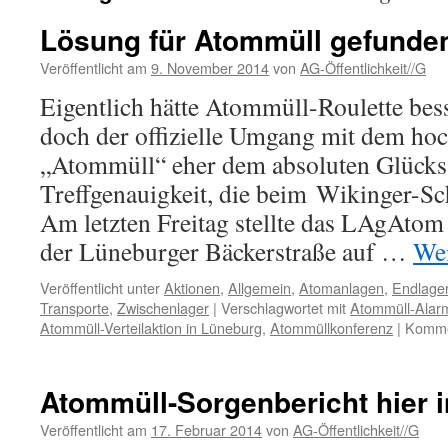
Lösung für Atommüll gefunde
Veröffentlicht am
9. November 2014
von
AG-Öffentlichkeit//G
Eigentlich hätte Atommüll-Roulette bess
doch der offizielle Umgang mit dem ho
„Atommüll“ eher dem absoluten Glückssp
Treffgenauigkeit, die beim Wikinger-Sc
Am letzten Freitag stellte das LAgAtom
der Lüneburger Bäckerstraße auf …
Wei
Veröffentlicht unter
Aktionen
,
Allgemein
,
Atomanlagen
,
Endlage
Transporte
,
Zwischenlager
|
Verschlagwortet mit
Atommüll-Alar
Atommüll-Verteilaktion in Lüneburg
,
Atommüllkonferenz
|
Kommen
Atommüll-Sorgenbericht hier 
Veröffentlicht am
17. Februar 2014
von
AG-Öffentlichkeit//G