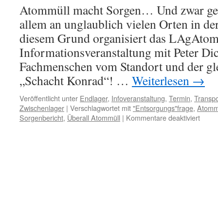
Atommüll macht Sorgen… Und zwar gewa
allem an unglaublich vielen Orten in d
diesem Grund organisiert das LAgAtom
Informationsveranstaltung mit Peter D
Fachmenschen vom Standort und der g
„Schacht Konrad“! …
Weiterlesen
→
Veröffentlicht unter
Endlager
,
Infoveranstaltung
,
Termin
,
Transpo
Zwischenlager
|
Verschlagwortet mit
"Entsorgungs"frage
,
Atomm
für
Sorgenbericht
,
Überall Atommüll
|
Kommentare deaktiviert
Atomm
Sorge
hier
in
Lüne