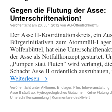
Gegen die Flutung der Asse:
Unterschriftenaktion!
Veröffentlicht am
23. Juni 2012
von
AG-Öffentlichkeit//G
Der Asse II-Koordinationskreis, ein Z
Bürgerinitiativen zum Atommüll-Lager 
Wolfenbüttel, hat eine Unterschriftenak
der Asse als Notfallkonzept gestartet. 
„Pumpen statt Fluten“ wird verlangt, d
Schacht Asse II ordentlich auszubauen
Weiterlesen
→
Veröffentlicht unter
Aktionen
,
Endlager
,
Film
,
Infoveranstaltung
,
Asse II säuft ab
,
Hydrogeologisches Gutachten
,
Keine Flutung 
für
Unterschriftensammlung
|
Kommentare deaktiviert
Gegen
die
Flutung