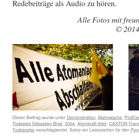
Redebeiträge als Audio zu hören.
Alle Fotos mit fre
© 20
Dieser Beitrag wurde unter
Demonstration
,
Mahnwache
,
PodCa
Todestag Sébastien Briat
,
2004
,
Atomkraft tötet
,
CASTOR-Trans
Todesopfer
verschlagwortet. Setze ein Lesezeichen für den
Per