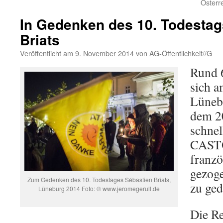
Österre
In Gedenken des 10. Todestag
Briats
Veröffentlicht am
9. November 2014
von
AG-Öffentlichkeit//G
Rund 
sich a
Lüneb
dem 20
schnel
CASTO
franzö
gezoge
Zum Gedenken des 10. Todestages Sébastien Briats,
zu ged
Lüneburg 2014 Foto: © www.jeromegerull.de
Die R