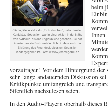
beim j
Einbin
Kommis
verwei
Cécile, Kletteraktivistin „Eichhörnchen“, hatte direkten
Ihnen 
Kontakt zu Sébastien, war in einer Aktion in der Nähe
von Avricourt, als das unglaubliche geschah. Sie hat
Minute
inzwischen ein Buch veröffentlicht, in dem auch die
werden
Erklärung des Freundeskreises um Sébastien
wiedergegeben ist. Foto: © www.jeromegerull.de
Kommis
Expert
vorzutragen! Vor dem Hintergrund der 
sehr lange andauernden Diskussion sei di
Kritikpunkte umfangreich und transpare
öffentlich nachzulesen seien.
In den Audio-Playern oberhalb dieses Be