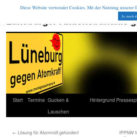
Diese Website verwendet Cookies. Mit der Nutzung unserer Di
Zum
Inhalt
Ja, mach d
Lüneburger Aktionsbündnis 
springen
Start
Termine
Gucken &
Hintergrund
Pressesp
Lauschen
←
Lösung für Atommüll gefunden!
IPPNW fo