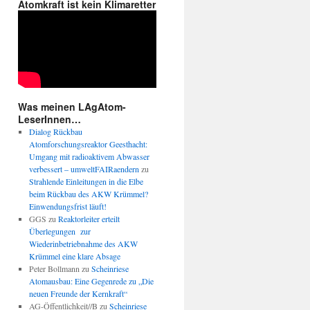
Atomkraft ist kein Klimaretter
Was meinen LAgAtom-
LeserInnen…
Dialog Rückbau
Atomforschungsreaktor Geesthacht:
Umgang mit radioaktivem Abwasser
ng
verbessert – umweltFAIRaendern
zu
Strahlende Einleitungen in die Elbe
beim Rückbau des AKW Krümmel?
Einwendungsfrist läuft!
eten
GGS
zu
Reaktorleiter erteilt
Überlegungen zur
Wiederinbetriebnahme des AKW
Krümmel eine klare Absage
Peter Bollmann
zu
Scheinriese
Atomausbau: Eine Gegenrede zu „Die
neuen Freunde der Kernkraft“
AG-Öffentlichkeit//B
zu
Scheinriese