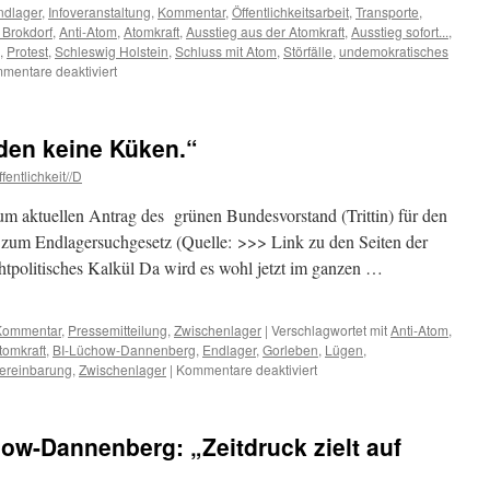
ndlager
,
Infoveranstaltung
,
Kommentar
,
Öffentlichkeitsarbeit
,
Transporte
,
Brokdorf
,
Anti-Atom
,
Atomkraft
,
Ausstieg aus der Atomkraft
,
Ausstieg sofort...
,
,
Protest
,
Schleswig Holstein
,
Schluss mit Atom
,
Störfälle
,
undemokratisches
für
mentare deaktiviert
Kleiner
Parteitag
der
den keine Küken.“
„Grünen“
in
fentlichkeit//D
Neumünster
ganz
 aktuellen Antrag des grünen Bundesvorstand (Trittin) für den
groß!?
 zum Endlagersuchgesetz (Quelle: >>> Link zu den Seiten der
politisches Kalkül Da wird es wohl jetzt im ganzen …
Kommentar
,
Pressemitteilung
,
Zwischenlager
|
Verschlagwortet mit
Anti-Atom
,
tomkraft
,
BI-Lüchow-Dannenberg
,
Endlager
,
Gorleben
,
Lügen
,
für
ereinbarung
,
Zwischenlager
|
Kommentare deaktiviert
„Aus
faulen
Eiern
ow-Dannenberg: „Zeitdruck zielt auf
werden
keine
Küken.“