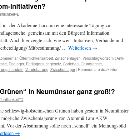
m-Initiativen?
tlichkeit//D
in der Akademie Loccum eine interessante Tagung zur
ndlagersuche gemeinsam mit den Bürgern! Information,
tatt. Auch hier zeigte sich, wie weit Initiativen, Verbände und
erbeteiligung/ Mitbestimmung/ …
Weiterlesen
→
Kommentar
,
Öffentlichkeitsarbeit
,
Zwischenlager
|
Verschlagwortet mit
Anti-
atie
,
Endlager
,
Endlagersuchgesetz
,
Gorleben
,
Grundrechte
,
für
erungshandeln
,
Vereinbarung
,
Zwischenlager
|
Kommentare deaktiviert
Greenwashi
mit
Hilfe
 „Grünen“ in Neumünster ganz groß!?
von
nachgeordn
fentlichkeit//D
Gesprächen
mit
e schleswig-holsteinischen Grünen haben gestern in Neumünster
Verbänden
 die mögliche Zwischenlagerung von Atommüll am AKW
und
mmt. Vor der Abstimmung sollte noch „schnell“ ein Meinungsbild
Antiatom-
Initiativen?
erlesen
→