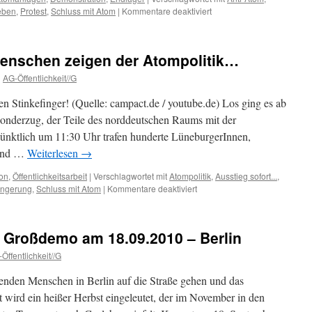
verändert
für
eben
,
Protest
,
Schluss mit Atom
|
Kommentare deaktiviert
haben?
„Atomkraft
aus!
Gorleben
enschen zeigen der Atompolitik…
raus!“
n
AG-Öffentlichkeit//G
n Stinkefinger! (Quelle: campact.de / youtube.de) Los ging es ab
nderzug, der Teile des norddeutschen Raums mit der
Pünktlich um 11:30 Uhr trafen hunderte LüneburgerInnen,
 und …
Weiterlesen
→
on
,
Öffentlichkeitsarbeit
|
Verschlagwortet mit
Atompolitik
,
Ausstieg sofort...
,
für
ängerung
,
Schluss mit Atom
|
Kommentare deaktiviert
Mindestens
100.000
Menschen
! Großdemo am 18.09.2010 – Berlin
zeigen
der
Öffentlichkeit//G
Atompolitik…
nden Menschen in Berlin auf die Straße gehen und das
 wird ein heißer Herbst eingeleutet, der im November in den