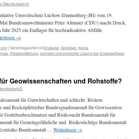
-Öffentlichkeit//G
initiative Umweltschutz Lüchow-Dannenberg (BI) vom 19.
0 Mal Bundesumweltminister Peter Altmaier (CDU) macht Druck,
um Jahr 2025 ein Endlager für hochradioaktive Abfälle
terlesen
→
rung
|
Verschlagwortet mit
Endlager
,
Gorleben
,
Keine
omiss
,
Pressemitteilung
,
schnelle und schlechte Lösung der Endlagerfrage
,
schutz
w-
für Geowissenschaften und Rohstoffe?
nberg:
uck
entlichkeit//D
desanstalt für Gutwirtschaften und schlecht Röslern
en“
 und Rockzipfelzieher Bundesgnadenanstalt für Gewissenlose
ür Gorlebenbeschmutzer und Risikosucht Bundesanstalt für
stalt für Gemeingefährliche und Risikosüchtige Bundesanstalt
Restrisiko Bundesanstalt …
Weiterlesen
→