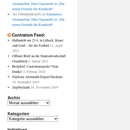
Atomausbau: Eine Gegenrede zu „Die
neuen Freunde der Kernkraft“
AG-Öffentlichkeit//G
zu
Scheinriese
Atomausbau: Eine Gegenrede zu „Die
neuen Freunde der Kernkraft“
Contratom Feed:
Haftantritt am 23.4. in Lübeck: Knast
statt Geld – für die Freiheit
21. April
2021
Offener Brief an die Staatsanwaltschaft
Osnabrück
6. Januar 2021
Brokdorf: Castortransporte? Nein
Danke!
2. Februar 2020
Nächster Atommüll-Export blockiert
10. Dezember 2019
Zugblockade
18. November 2019
Archiv
Archiv
Kategorien
Kategorien
Initiativen