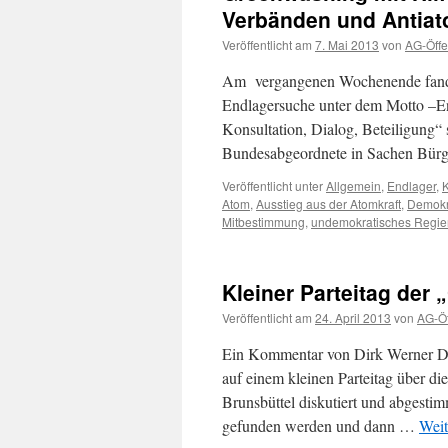
Verbänden und Antiato
Veröffentlicht am
7. Mai 2013
von
AG-Öffen
Am vergangenen Wochenende fand 
Endlagersuche unter dem Motto –E
Konsultation, Dialog, Beteiligung“ s
Bundesabgeordnete in Sachen Bürg
Veröffentlicht unter
Allgemein
,
Endlager
,
Atom
,
Ausstieg aus der Atomkraft
,
Demokr
Mitbestimmung
,
undemokratisches Regi
Kleiner Parteitag der
Veröffentlicht am
24. April 2013
von
AG-Öf
Ein Kommentar von Dirk Werner Di
auf einem kleinen Parteitag über
Brunsbüttel diskutiert und abgesti
gefunden werden und dann …
Weit