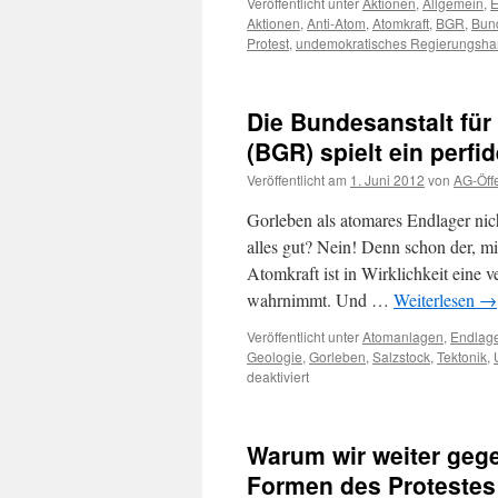
Veröffentlicht unter
Aktionen
,
Allgemein
,
E
Aktionen
,
Anti-Atom
,
Atomkraft
,
BGR
,
Bund
Protest
,
undemokratisches Regierungsha
Die Bundesanstalt fü
(BGR) spielt ein perfid
Veröffentlicht am
1. Juni 2012
von
AG-Öffe
Gorleben als atomares Endlager nic
alles gut? Nein! Denn schon der, mi
Atomkraft ist in Wirklichkeit eine 
wahrnimmt. Und …
Weiterlesen
→
Veröffentlicht unter
Atomanlagen
,
Endlage
Geologie
,
Gorleben
,
Salzstock
,
Tektonik
,
für
deaktiviert
Die
Bundesanstalt
für
Warum wir weiter gege
Geowissenschaften
und
Formen des Protestes
Rohstoffe