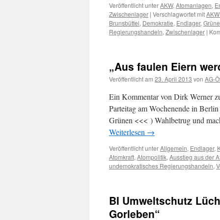
Veröffentlicht unter
AKW
,
Atomanlagen
,
E
Zwischenlager
|
Verschlagwortet mit
AKW 
Brunsbüttel
,
Demokratie
,
Endlager
,
Grüne
Regierungshandeln
,
Zwischenlager
|
Kom
„Aus faulen Eiern wer
Veröffentlicht am
23. April 2013
von
AG-Öf
Ein Kommentar von Dirk Werner zum
Parteitag am Wochenende in Berlin
Grünen <<< ) Wahlbetrug und macht
Weiterlesen
→
Veröffentlicht unter
Allgemein
,
Endlager
,
Atomkraft
,
Atompolitik
,
Ausstieg aus der A
undemokratisches Regierungshandeln
,
V
BI Umweltschutz Lüch
Gorleben“