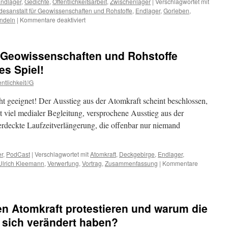
ndlager
,
Gedichte
,
Öffentlichkeitsarbeit
,
Zwischenlager
|
Verschlagwortet mit
esanstalt für Geowissenschaften und Rohstoffe
,
Endlager
,
Gorleben
,
für
ndeln
|
Kommentare deaktiviert
BGR
=
Bundesanstalt
r Geowissenschaften und Rohstoffe
für
Geowissenschaften
es Spiel!
und
ntlichkeit//G
Rohstoffe?
ht geeignet! Der Ausstieg aus der Atomkraft scheint beschlossen,
t viel medialer Begleitung, versprochene Ausstieg aus der
verdeckte Laufzeitverlängerung, die offenbar nur niemand
r
,
PodCast
|
Verschlagwortet mit
Atomkraft
,
Deckgebirge
,
Endlager
,
Ulrich Kleemann
,
Verwerfung
,
Vortrag
,
Zusammenfassung
|
Kommentare
n Atomkraft protestieren und warum die
 sich verändert haben?