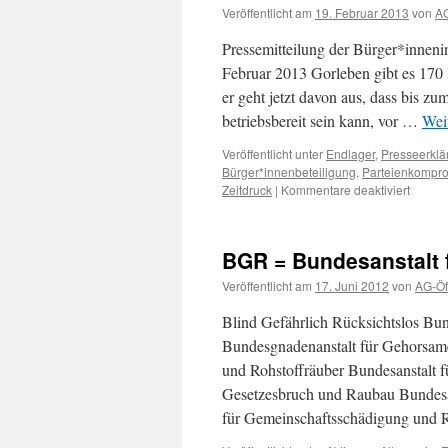
Veröffentlicht am
19. Februar 2013
von
AG
Pressemitteilung der Bürger*innen
Februar 2013 Gorleben gibt es 17
er geht jetzt davon aus, dass bis z
betriebsbereit sein kann, vor …
Wei
Veröffentlicht unter
Endlager
,
Presseerklä
Bürger*innenbeteiligung
,
Parteienkompr
für
Zeitdruck
|
Kommentare deaktiviert
BI
Umwelt
Lücho
BGR = Bundesanstalt 
Danne
„Zeitdr
Veröffentlicht am
17. Juni 2012
von
AG-Öff
zielt
auf
Blind Gefährlich Rücksichtslos Bun
Gorleb
Bundesgnadenanstalt für Gehorsame
und Rohstoffräuber Bundesanstalt f
Gesetzesbruch und Raubau Bundesan
für Gemeinschaftsschädigung und 