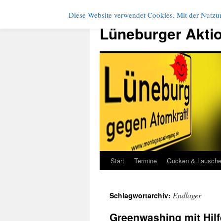
Diese Website verwendet Cookies. Mit der Nutzun
Zum
Inhalt
Lüneburger Akti
springen
Start
Termine
Gucken & Lausch
Endlager
Schlagwortarchiv:
Greenwashing mit Hil