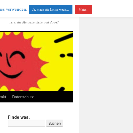
kies verwenden.
Ja, mach die Leiste wech...
Mehr...
…erst die Menschenkette und dann?
takt
Datenschutz
Finde was: