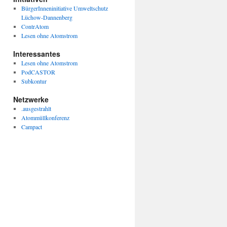
BürgerInneninitiative Umweltschutz
Lüchow-Dannenberg
ContrAtom
Lesen ohne Atomstrom
Interessantes
Lesen ohne Atomstrom
PodCASTOR
Subkontur
Netzwerke
.ausgestrahlt
Atommüllkonferenz
Campact