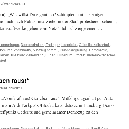
-Öffentlichkeit//D
: „Was willst Du eigentlich? schimpfen lauthals einige
e mich nach Fukushima weiter in der Stadt protestieren sehen. „
Atomkraftwerke gehen vom Netz!“ Ich schweige einen …
tomanlagen
,
Demonstration
,
Endlager
,
Leserbrief
,
Öffentlichkeitsarbeit
,
tomkraft
,
Atommafia
,
Ausstieg sofort...
,
Bundesregierung
,
Demokratie
,
rleben
,
Kreativer Widerstand
,
Lügen
,
Lüneburg
,
Protest
,
undemokratisches
für
iert
Warum
wir
weiter
ben raus!“
gegen
Atomkraft
fentlichkeit//D
protestieren
und
 „Atomkraft aus! Gorleben raus!“ Mitfahrgelegenheit per Auto
warum
Uhr am Aldi-Parkplatz /Bleckederlandstraße in Lüneburg Demo
die
Treffpunkt Gedelitz und gemeinsamer Demozug zu den
Formen
des
Protestes
sich
tomanlagen
,
Demonstration
,
Endlager
|
Verschlagwortet mit
Anti-Atom
,