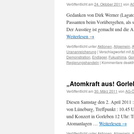
Veröffentlicht am
24. Oktober 2011
von
AG
(BGR)
spielt
Gedanken von Dirk Werner (Lagatom)
ein
perfides
Passanten beim Vorübergehen, als si
Spiel!
Der Ausstieg ist gemacht und die 
Weiterlesen
→
Veröffentlicht unter
Aktionen
,
Allgemein
,
A
Urananreicherung
|
Verschlagwortet mit
A
Demonstration
,
Endlager
,
Fukushima
,
Go
Regierungshandeln
|
Kommentare deaktiv
„Atomkraft aus! Gorle
Veröffentlicht am
30. März 2011
von
AG-Öf
Diesen Samstag den 2. April 2011 :
von Lüneburg, Treffpunkt : 10.45 
und Konzert in Gorleben 12 Uhr: 
Atomanlagen …
Weiterlesen
→
Veröffentlicht unter
Aktionen
,
Allgemein
,
A