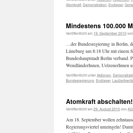
Atomkraft
,
Demonstration
,
Endlager
,
Gorl
Mindestens 100.000 M
Veröffentlicht am
19. September 2010
vo
…der Bundesregierung in Berlin, de
Lüneburg um 8:18 Uhr mit einem So
Bundeshauptstadt Berlin verband. 
WendländerInnen, UelzenerInnen
Veröffentlicht unter
Aktionen
,
Demonstrati
Bundesregierung
,
Endlager
,
Laufzeitverl
Atomkraft abschalten
Veröffentlicht am
29. August 2010
von
AG-
Am 18. September wollen zehntause
Regierungsviertel umzingeln! Damit