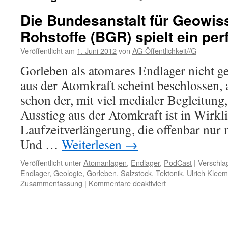
Die Bundesanstalt für Geowis
Rohstoffe (BGR) spielt ein perf
Veröffentlicht am
1. Juni 2012
von
AG-Öffentlichkeit//G
Gorleben als atomares Endlager nicht g
aus der Atomkraft scheint beschlossen, 
schon der, mit viel medialer Begleitung
Ausstieg aus der Atomkraft ist in Wirkli
Laufzeitverlängerung, die offenbar nu
Und …
Weiterlesen
→
Veröffentlicht unter
Atomanlagen
,
Endlager
,
PodCast
|
Verschla
Endlager
,
Geologie
,
Gorleben
,
Salzstock
,
Tektonik
,
Ulrich Klee
für
Zusammenfassung
|
Kommentare deaktiviert
Die
Bundesanstalt
für
Geowissenschafte