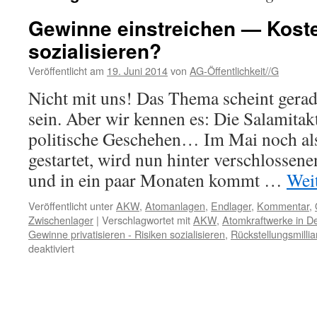
Gewinne einstreichen — Koste
sozialisieren?
Veröffentlicht am
19. Juni 2014
von
AG-Öffentlichkeit//G
Nicht mit uns! Das Thema scheint gera
sein. Aber wir kennen es: Die Salamitak
politische Geschehen… Im Mai noch al
gestartet, wird nun hinter verschlossen
und in ein paar Monaten kommt …
Wei
Veröffentlicht unter
AKW
,
Atomanlagen
,
Endlager
,
Kommentar
,
Zwischenlager
|
Verschlagwortet mit
AKW
,
Atomkraftwerke in D
Gewinne privatisieren - Risiken sozialisieren
,
Rückstellungsmilli
für
deaktiviert
Gewinne
einstreichen
—
Kosten