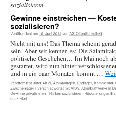
sozialisieren
Gewinne einstreichen — Koste
sozialisieren?
Veröffentlicht am
19. Juni 2014
von
AG-Öffentlichkeit//G
Nicht mit uns! Das Thema scheint gera
sein. Aber wir kennen es: Die Salamitak
politische Geschehen… Im Mai noch al
gestartet, wird nun hinter verschlossen
und in ein paar Monaten kommt …
Wei
Veröffentlicht unter
AKW
,
Atomanlagen
,
Endlager
,
Kommentar
,
Zwischenlager
|
Verschlagwortet mit
AKW
,
Atomkraftwerke in D
Gewinne privatisieren - Risiken sozialisieren
,
Rückstellungsmilli
für
deaktiviert
Gewinne
einstreichen
—