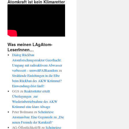
Atomkraft ist kein Klimaretter
Was meinen LAgAtom-
LeserInnen…
Dialog Rückbau
Atomforschungsreaktor Geesthacht:
Umgang mit radioaktivem Abwasser
verbessert – umweltFAIRaendern
zu
Strahlende Einleitungen in die Elbe
beim Rückbau des AKW Krümmel?
Einwendungsfrist läuft!
GGS
zu
Reaktorleiter erteilt
Überlegungen zur
Wiederinbetriebnahme des AKW
Krümmel eine klare Absage
Peter Bollmann
zu
Scheinriese
Atomausbau: Eine Gegenrede zu „Die
neuen Freunde der Kernkraft“
AG-Öffentlichkeit//B
zu
Scheinriese