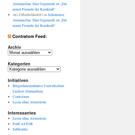
Atomausbau: Eine Gegenrede zu „Die
neuen Freunde der Kernkraft“
AG-Öffentlichkeit//G
zu
Scheinriese
Atomausbau: Eine Gegenrede zu „Die
neuen Freunde der Kernkraft“
Contratom Feed:
Archiv
Archiv
Kategorien
Kategorien
Initiativen
BürgerInneninitiative Umweltschutz
Lüchow-Dannenberg
ContrAtom
Lesen ohne Atomstrom
Interessantes
Lesen ohne Atomstrom
PodCASTOR
Subkontur