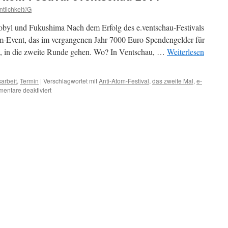
tlichkeit//G
nobyl und Fukushima Nach dem Erfolg des e.ventschau-Festivals
-Event, das im vergangenen Jahr 7000 Euro Spendengelder für
e, in die zweite Runde gehen. Wo? In Ventschau, …
Weiterlesen
sarbeit
,
Termin
|
Verschlagwortet mit
Anti-Atom-Festival
,
das zweite Mal
,
e-
für
entare deaktiviert
Ab
Übermorgen:
Anti-
Atom-
Festival
eVentschau
2014