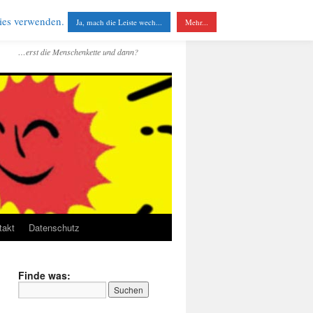
kies verwenden.
Ja, mach die Leiste wech...
Mehr...
…erst die Menschenkette und dann?
takt
Datenschutz
Finde was: