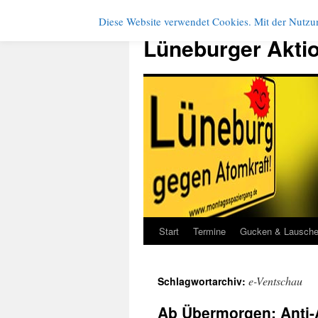
Diese Website verwendet Cookies. Mit der Nutzun
Zum
Inhalt
Lüneburger Akti
springen
Start
Termine
Gucken & Lausch
e-Ventschau
Schlagwortarchiv:
Ab Übermorgen: Anti-