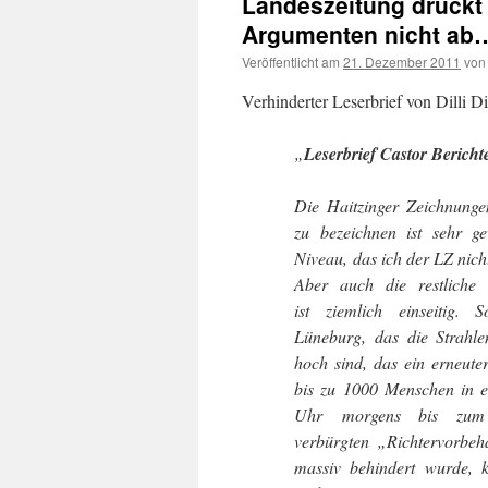
Landeszeitung druckt 
Argumenten nicht ab
Veröffentlicht am
21. Dezember 2011
von
Verhinderter Leserbrief von Dilli
„
Leserbrief Castor Bericht
Die Haitzinger Zeichnunge
zu bezeichnen ist sehr g
Niveau, das ich der LZ nicht
Aber auch die restliche 
ist ziemlich einseitig. 
Lüneburg, das die Strahl
hoch sind, das ein erneute
bis zu 1000 Menschen in ei
Uhr morgens bis zum 
verbürgten „Richtervorbeha
massiv behindert wurde, ke