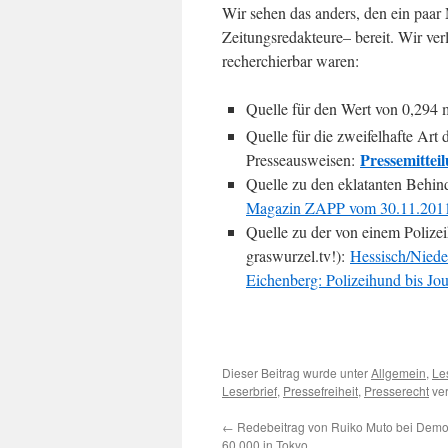
Wir sehen das anders, den ein paar M
Zeitungsredakteure– bereit. Wir ver
recherchierbar waren:
Quelle für den Wert von 0,294
Quelle für die zweifelhafte Art
Pressemittei
Presseausweisen:
Quelle zu den eklatanten Behind
Magazin ZAPP vom 30.11.2011, 
Quelle zu der von einem Polize
graswurzel.tv!):
Hessisch/Niede
Eichenberg: Polizeihund bis Jou
Dieser Beitrag wurde unter
Allgemein
,
Le
Leserbrief
,
Pressefreiheit
,
Presserecht
ver
←
Redebeitrag von Ruiko Muto bei Demon
60.000 in Tokyo