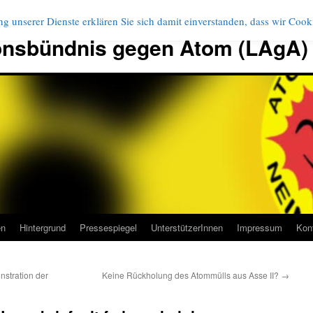
g unserer Dienste erklären Sie sich damit einverstanden, dass wir Coo
onsbündnis gegen Atom (LAgA)
en
Hintergrund
Pressespiegel
UnterstützerInnen
Impressum
Kon
stration der
Keine Rückholung des Atommülls aus Asse II?
→