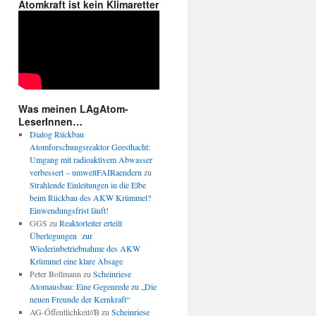
Atomkraft ist kein Klimaretter
Was meinen LAgAtom-
LeserInnen…
Dialog Rückbau
Atomforschungsreaktor Geesthacht:
Umgang mit radioaktivem Abwasser
verbessert – umweltFAIRaendern
zu
Strahlende Einleitungen in die Elbe
beim Rückbau des AKW Krümmel?
Einwendungsfrist läuft!
GGS
zu
Reaktorleiter erteilt
Überlegungen zur
Wiederinbetriebnahme des AKW
Krümmel eine klare Absage
Peter Bollmann
zu
Scheinriese
Atomausbau: Eine Gegenrede zu „Die
neuen Freunde der Kernkraft“
AG-Öffentlichkeit//B
zu
Scheinriese