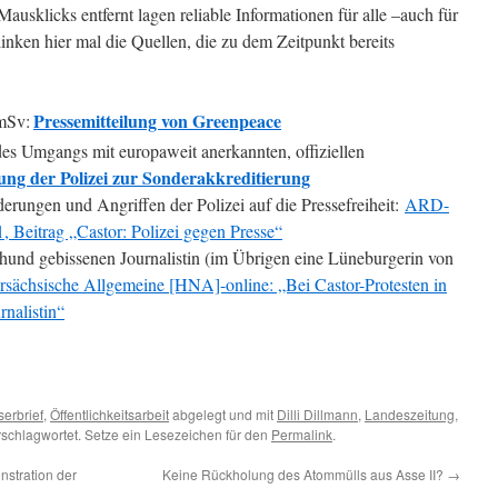
ausklicks entfernt lagen reliable Informationen für alle –auch für
linken hier mal die Quellen, die zu dem Zeitpunkt bereits
Pressemitteilung von Greenpeace
 mSv:
 des Umgangs mit europaweit anerkannten, offiziellen
lung der Polizei zur Sonderakkreditierung
erungen und Angriffen der Polizei auf die Pressefreiheit:
ARD-
Beitrag „Castor: Polizei gegen Presse“
ihund gebissenen Journalistin (im Übrigen eine Lüneburgerin von
rsächsische Allgemeine [HNA]-online: „Bei Castor-Protesten in
rnalistin“
serbrief
,
Öffentlichkeitsarbeit
abgelegt und mit
Dilli Dillmann
,
Landeszeitung
,
schlagwortet. Setze ein Lesezeichen für den
Permalink
.
stration der
Keine Rückholung des Atommülls aus Asse II?
→