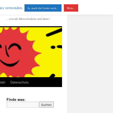
kies verwenden.
Ja, mach die Leiste wech...
Mehr...
…erst die Menschenkette und dann?
takt
Datenschutz
Finde was: