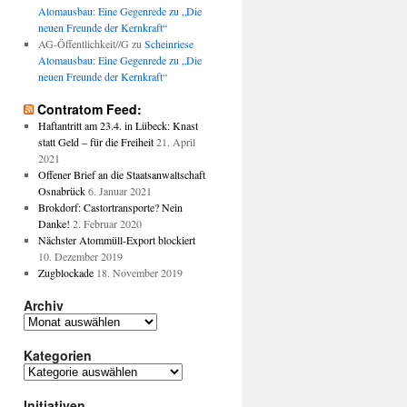
Atomausbau: Eine Gegenrede zu „Die
neuen Freunde der Kernkraft“
AG-Öffentlichkeit//G
zu
Scheinriese
Atomausbau: Eine Gegenrede zu „Die
neuen Freunde der Kernkraft“
Contratom Feed:
Haftantritt am 23.4. in Lübeck: Knast
statt Geld – für die Freiheit
21. April
2021
Offener Brief an die Staatsanwaltschaft
Osnabrück
6. Januar 2021
Brokdorf: Castortransporte? Nein
Danke!
2. Februar 2020
Nächster Atommüll-Export blockiert
10. Dezember 2019
Zugblockade
18. November 2019
Archiv
Archiv
Kategorien
Kategorien
Initiativen