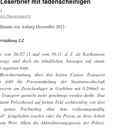
Leserbrief mit fadenscheinigen
…
AG-Öffentlichkeit//G
 Dillmann von Anfang Dezember 2011:
erstattung LZ
n vom 26./27.11 und vom 30.11. d. J. als Karikaturen
ewagt, sind doch die inhaltlichen Aussagen auf einem
 zugetraut hätte.
Berichterstattung über den letzten Castor- Transport
So fehlt die Pressemitteilung der Staatsanwaltschaft
enwerte am Zwischenlager in Gorleben mit 0,294mS so
r Transport garnicht mehr genehmigt werden durfte. Das
nem Polizeikessel auf freiem Feld rechtswidrig von drei
späten Nachmittag ohne dem verfassungsmäßig
lt“ festgehalten wurden oder die Presse an ihrer Arbeit
in Wort. Allein die Akkreditierungspraxis der Polizei,