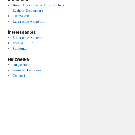
BürgerInneninitiative Umweltschutz
Lüchow-Dannenberg
ContrAtom
Lesen ohne Atomstrom
Interessantes
Lesen ohne Atomstrom
PodCASTOR
Subkontur
Netzwerke
.ausgestrahlt
Atommüllkonferenz
Campact