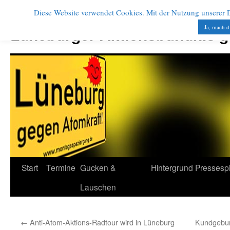
Diese Website verwendet Cookies. Mit der Nutzung unserer Di
Zum
Inhalt
Ja, mach d
Lüneburger Aktionsbündnis 
springen
Start
Termine
Gucken &
Hintergrund
Pressesp
Lauschen
←
Anti-Atom-Aktions-Radtour wird in Lüneburg
Kundgebun