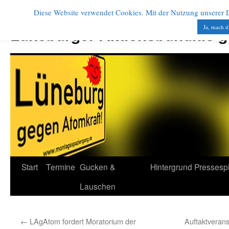
Diese Website verwendet Cookies. Mit der Nutzung unserer Di
Zum
Inhalt
Ja, mach d
Lüneburger Aktionsbündnis 
springen
Start
Termine
Gucken &
Hintergrund
Pressesp
Lauschen
←
LAgAtom fordert Moratorium der
Auftaktverans