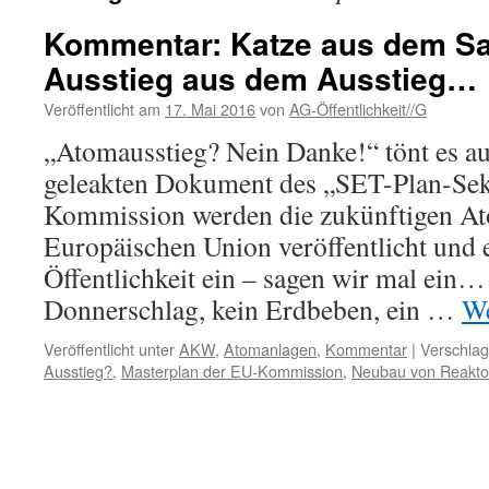
Kommentar: Katze aus dem S
Ausstieg aus dem Ausstieg…
Veröffentlicht am
17. Mai 2016
von
AG-Öffentlichkeit//G
„Atomausstieg? Nein Danke!“ tönt es 
geleakten Dokument des „SET-Plan-Sekr
Kommission werden die zukünftigen At
Europäischen Union veröffentlicht und e
Öffentlichkeit ein – sagen wir mal ein…
Donnerschlag, kein Erdbeben, ein …
We
Veröffentlicht unter
AKW
,
Atomanlagen
,
Kommentar
|
Verschlag
Ausstieg?
,
Masterplan der EU-Kommission
,
Neubau von Reakto