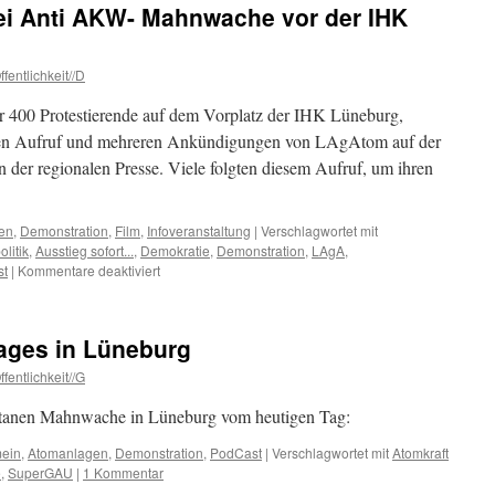
i Anti AKW- Mahnwache vor der IHK
Somer
am
03.09
fentlichkeit//D
weiter
r 400 Protestierende auf dem Vorplatz der IHK Lüneburg,
iten Aufruf und mehreren Ankündigungen von LAgAtom auf der
er regionalen Presse. Viele folgten diesem Aufruf, um ihren
en
,
Demonstration
,
Film
,
Infoveranstaltung
|
Verschlagwortet mit
litik
,
Ausstieg sofort...
,
Demokratie
,
Demonstration
,
LAgA
,
für
st
|
Kommentare deaktiviert
Über
400
Menschen
Tages in Lüneburg
bei
Anti
fentlichkeit//G
AKW-
Mahnwache
ontanen Mahnwache in Lüneburg vom heutigen Tag:
vor
der
mein
,
Atomanlagen
,
Demonstration
,
PodCast
|
Verschlagwortet mit
Atomkraft
IHK
e
,
SuperGAU
|
1 Kommentar
Lüneburg