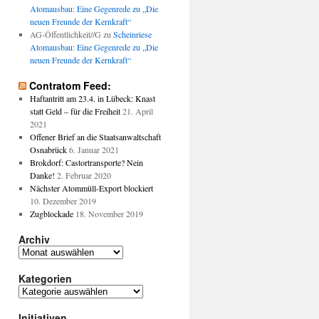
Atomausbau: Eine Gegenrede zu „Die
pause
neuen Freunde der Kernkraft“
AG-Öffentlichkeit//G
zu
Scheinriese
.2012
Atomausbau: Eine Gegenrede zu „Die
neuen Freunde der Kernkraft“
Contratom Feed:
Haftantritt am 23.4. in Lübeck: Knast
statt Geld – für die Freiheit
21. April
2021
Offener Brief an die Staatsanwaltschaft
Osnabrück
6. Januar 2021
Brokdorf: Castortransporte? Nein
Danke!
2. Februar 2020
Nächster Atommüll-Export blockiert
10. Dezember 2019
Zugblockade
18. November 2019
Archiv
Archiv
Kategorien
Kategorien
Initiativen