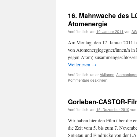
16. Mahnwache des L
Atomenergie
Veröffentlicht am
19. Januar 2011
von
AG-
Am Montag, den 17. Januar 2011 f
von Atomenergiegegner/innen/n in 
gegen Atom) zusammengeschlossen s
Weiterlesen
→
Veröffentlicht unter
Aktionen
,
Atomanlage
für
Kommentare deaktiviert
16.
Mahnwache
des
Gorleben-CASTOR-Fil
Lüneburger
Aktionsbündnis
Veröffentlicht am
15. Dezember 2010
von
gegen
Atomenergie
Wir haben hier den Film über die e
die Zeit vom 5. bis zum 7. Novem
Splietau und Eindrücke von der