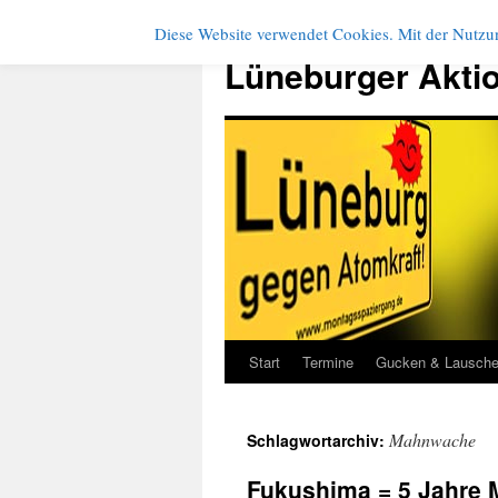
Diese Website verwendet Cookies. Mit der Nutzun
Zum
Inhalt
Lüneburger Akti
springen
Start
Termine
Gucken & Lausch
Mahnwache
Schlagwortarchiv:
Fukushima = 5 Jahre