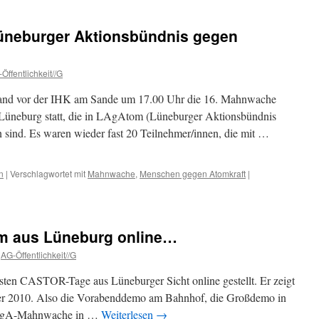
üneburger Aktionsbündnis gegen
Öffentlichkeit//G
and vor der IHK am Sande um 17.00 Uhr die 16. Mahnwache
Lüneburg statt, die in LAgAtom (Lüneburger Aktionsbündnis
ind. Es waren wieder fast 20 Teilnehmer/innen, die mit …
n
|
Verschlagwortet mit
Mahnwache
,
Menschen gegen Atomkraft
|
m aus Lüneburg online…
AG-Öffentlichkeit//G
rsten CASTOR-Tage aus Lüneburger Sicht online gestellt. Er zeigt
ber 2010. Also die Vorabenddemo am Bahnhof, die Großdemo in
 LAgA-Mahnwache in …
Weiterlesen
→