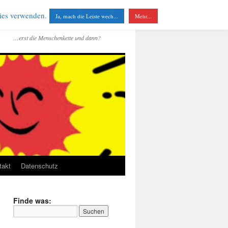
kies verwenden.
Ja, mach die Leiste wech...
Mehr...
…erst die Menschenkette und dann?
takt
Datenschutz
Finde was: