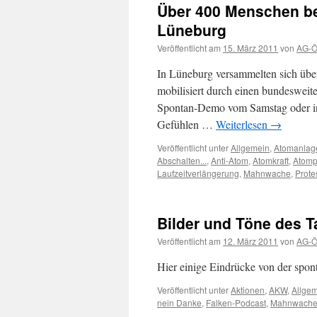
Über 400 Menschen be
Lüneburg
Veröffentlicht am
15. März 2011
von
AG-Öf
In Lüneburg versammelten sich übe
mobilisiert durch einen bundeswe
Spontan-Demo vom Samstag oder in d
Gefühlen …
Weiterlesen
→
Veröffentlicht unter
Allgemein
,
Atomanlag
Abschalten...
,
Anti-Atom
,
Atomkraft
,
Atompo
Laufzeitverlängerung
,
Mahnwache
,
Prote
Bilder und Töne des 
Veröffentlicht am
12. März 2011
von
AG-Öf
Hier einige Eindrücke von der sp
Veröffentlicht unter
Aktionen
,
AKW
,
Allge
nein Danke
,
Falken-Podcast
,
Mahnwach