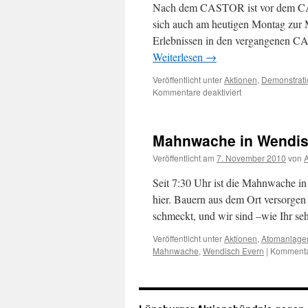
Nach dem CASTOR ist vor dem C
sich auch am heutigen Montag zur 
Erlebnissen in den vergangenen C
Weiterlesen
→
Veröffentlicht unter
Aktionen
,
Demonstrati
für
Kommentare deaktiviert
Montagsdemo
gut
besucht
Mahnwache in Wendis
Veröffentlicht am
7. November 2010
von
A
Seit 7:30 Uhr ist die Mahnwache 
hier. Bauern aus dem Ort versorgen 
schmeckt, und wir sind –wie Ihr se
Veröffentlicht unter
Aktionen
,
Atomanlage
Mahnwache
,
Wendisch Evern
|
Kommentar