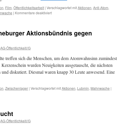
on
,
Film
,
Öffentlichkeitsarbeit
|
Verschlagwortet mit
Aktionen
,
Anti-Atom
,
für
nwache
|
Kommentare deaktiviert
Gorleben-
CASTOR-
Film
neburger Aktionsbündnis gegen
aus
Lüneburg
online…
AG-Öffentlichkeit//G
lte treffen sich die Menschen, um dem Atomwahnsinn zumindest
i Kerzenschein wurden Neuigkeiten ausgetauscht, die nächsten
und diskutiert. Diesmal waren knapp 30 Leute anwesend. Eine
on
,
Zwischenlager
|
Verschlagwortet mit
Aktionen
,
Lubmin
,
Mahnwache
|
ucht
AG-Öffentlichkeit//G