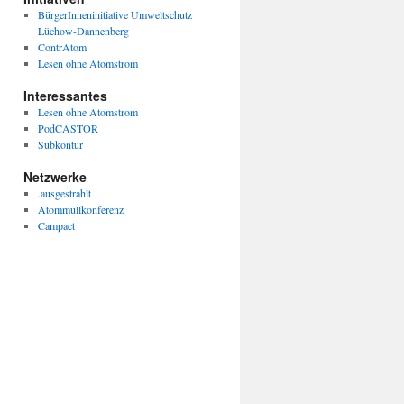
BürgerInneninitiative Umweltschutz
Lüchow-Dannenberg
ContrAtom
Lesen ohne Atomstrom
Interessantes
Lesen ohne Atomstrom
PodCASTOR
Subkontur
Netzwerke
.ausgestrahlt
Atommüllkonferenz
Campact