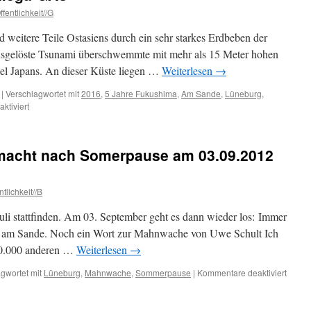
fentlichkeit//G
eitere Teile Ostasiens durch ein sehr starkes Erdbeben der
 ausgelöste Tsunami überschwemmte mit mehr als 15 Meter hohen
el Japans. An dieser Küste liegen …
Weiterlesen
→
|
Verschlagwortet mit
2016
,
5 Jahre Fukushima
,
Am Sande
,
Lüneburg
,
für
ktiviert
Fukushima
=
5
acht nach Somerpause am 03.09.2012
Jahre
Mega-
GAU
tlichkeit//B
li stattfinden. Am 03. September geht es dann wieder los: Immer
 am Sande. Noch ein Wort zur Mahnwache von Uwe Schult Ich
00.000 anderen …
Weiterlesen
→
für
gwortet mit
Lüneburg
,
Mahnwache
,
Sommerpause
|
Kommentare deaktiviert
Monta
macht
nach