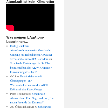
Atomkraft ist kein Klimaretter
Was meinen LAgAtom-
LeserInnen…
Dialog Rückbau
Atomforschungsreaktor Geesthacht:
Umgang mit radioaktivem Abwasser
verbessert – umweltFAIRaendern
zu
Strahlende Einleitungen in die Elbe
beim Rückbau des AKW Krümmel?
Einwendungsfrist läuft!
GGS
zu
Reaktorleiter erteilt
Überlegungen zur
Wiederinbetriebnahme des AKW
Krümmel eine klare Absage
Peter Bollmann
zu
Scheinriese
Atomausbau: Eine Gegenrede zu „Die
gsmahnwache
neuen Freunde der Kernkraft“
AG-Öffentlichkeit//B
zu
Scheinriese