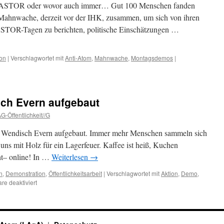
ASTOR oder wovor auch immer… Gut 100 Menschen fanden
Mahnwache, derzeit vor der IHK, zusammen, um sich von ihren
ASTOR-Tagen zu berichten, politische Einschätzungen …
on
|
Verschlagwortet mit
Anti-Atom
,
Mahnwache
,
Montagsdemos
|
ch Evern aufgebaut
G-Öffentlichkeit//G
in Wendisch Evern aufgebaut. Immer mehr Menschen sammeln sich
uns mit Holz für ein Lagerfeuer. Kaffee ist heiß, Kuchen
ht– online! In …
Weiterlesen
→
n
,
Demonstration
,
Öffentlichkeitsarbeit
|
Verschlagwortet mit
Aktion
,
Demo
,
für
e deaktiviert
Mahnwache
in
Wendisch
Evern