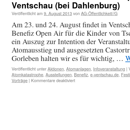
Ventschau (bei Dahlenburg)
brandaktueller
Vortrag
Veröffentlicht am
9. August 2013
von
AG-Öffentlichkeit//G
zur
Situation
Am 23. und 24. August findet in Ventsc
in
Benefiz Open Air für die Kinder von Tsc
Japan…
ein Auszug zur Intention der Veranstalt
Atomausstieg und ausgesetzten Castort
Gorleben halten wir es für wichtig, …
W
Veröffentlicht unter
Aktionen
,
Atomanlagen
,
Infoveranstaltung
|
Atomkatastrophe
,
Ausstellungen
,
Benefiz
,
e-ventschau.de
,
Festi
für
Vorträge
|
Kommentare deaktiviert
e-
ventschau
2013
–
Benefiz
Open
Air
in