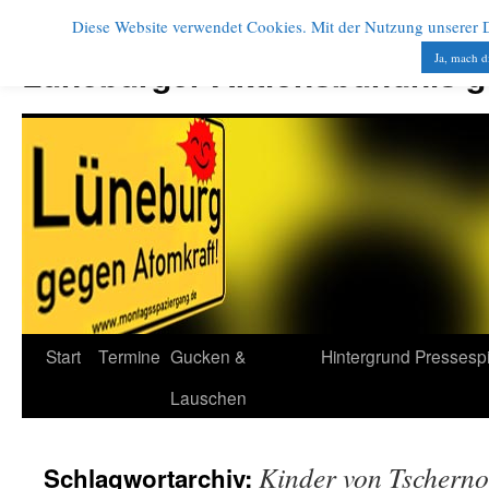
Diese Website verwendet Cookies. Mit der Nutzung unserer Di
Zum
Inhalt
Ja, mach d
Lüneburger Aktionsbündnis 
springen
Start
Termine
Gucken &
Hintergrund
Pressesp
Lauschen
Kinder von Tscherno
Schlagwortarchiv: