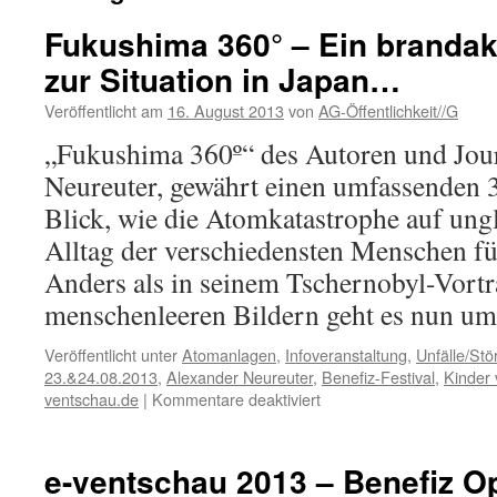
Fukushima 360° – Ein brandakt
zur Situation in Japan…
Veröffentlicht am
16. August 2013
von
AG-Öffentlichkeit//G
„Fukushima 360º“ des Autoren und Jour
Neureuter, gewährt einen umfassenden
Blick, wie die Atomkatastrophe auf ung
Alltag der verschiedensten Menschen fü
Anders als in seinem Tschernobyl-Vortr
menschenleeren Bildern geht es nun 
Veröffentlicht unter
Atomanlagen
,
Infoveranstaltung
,
Unfälle/Stör
23.&24.08.2013
,
Alexander Neureuter
,
Benefiz-Festival
,
Kinder 
für
ventschau.de
|
Kommentare deaktiviert
Fukushima
360°
–
e-ventschau 2013 – Benefiz Op
Ein