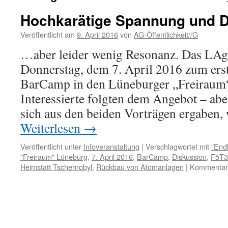
Hochkarätige Spannung und 
Veröffentlicht am
9. April 2016
von
AG-Öffentlichkeit//G
…aber leider wenig Resonanz. Das LA
Donnerstag, dem 7. April 2016 zum ers
BarCamp in den Lüneburger „Freiraum“
Interessierte folgten dem Angebot – abe
sich aus den beiden Vorträgen ergaben,
Weiterlesen
→
Veröffentlicht unter
Infoveranstaltung
|
Verschlagwortet mit
"End
"Freiraum" Lüneburg
,
7. April 2016
,
BarCamp
,
Diskussion
,
F5T3
Heimstatt Tschernobyl
,
Rückbau von Atomanlagen
|
Kommentare