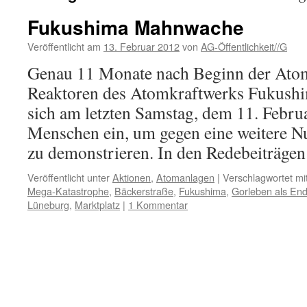
Fukushima Mahnwache
Veröffentlicht am
13. Februar 2012
von
AG-Öffentlichkeit//G
Genau 11 Monate nach Beginn der Atom
Reaktoren des Atomkraftwerks Fukushi
sich am letzten Samstag, dem 11. Febr
Menschen ein, um gegen eine weitere N
zu demonstrieren. In den Redebeiträg
Veröffentlicht unter
Aktionen
,
Atomanlagen
|
Verschlagwortet mi
Mega-Katastrophe
,
Bäckerstraße
,
Fukushima
,
Gorleben als End
Lüneburg
,
Marktplatz
|
1 Kommentar