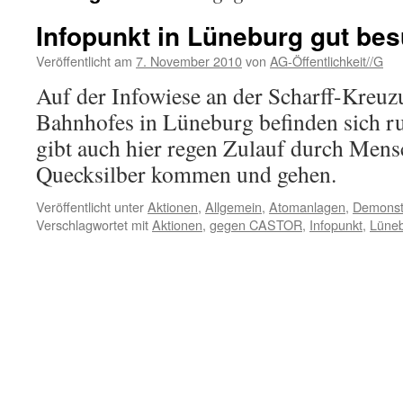
Infopunkt in Lüneburg gut bes
Veröffentlicht am
7. November 2010
von
AG-Öffentlichkeit//G
Auf der Infowiese an der Scharff-Kreuz
Bahnhofes in Lüneburg befinden sich r
gibt auch hier regen Zulauf durch Mens
Quecksilber kommen und gehen.
Veröffentlicht unter
Aktionen
,
Allgemein
,
Atomanlagen
,
Demonst
Verschlagwortet mit
Aktionen
,
gegen CASTOR
,
Infopunkt
,
Lüne