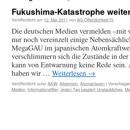
Fukushima-Katastrophe weiter
Veröffentlicht am
12. Mai 2011
von
AG-Öffentlichkeit//G
Die deutschen Medien vermelden –mit
nur noch vereinzelt einige Nebensächlic
MegaGAU im japanischen Atomkraftwe
verschlimmern sich die Zustände in der
kann von Entwarnung keine Rede sein.
haben wir …
Weiterlesen
→
Veröffentlicht unter
AKW
,
Allgemein
,
Atomanlagen
|
Verschlagwo
Medien
,
Informationsfilter
,
Jeden Tag passiert Unglaubliches
,
M