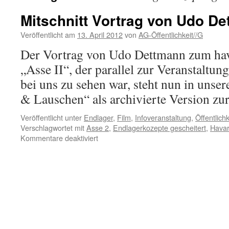
Mitschnitt Vortrag von Udo D
Veröffentlicht am
13. April 2012
von
AG-Öffentlichkeit//G
Der Vortrag von Udo Dettmann zum hav
„Asse II“, der parallel zur Veranstaltun
bei uns zu sehen war, steht nun in uns
& Lauschen“ als archivierte Version zu
Veröffentlicht unter
Endlager
,
Film
,
Infoveranstaltung
,
Öffentlichk
Verschlagwortet mit
Asse 2
,
Endlagerkozepte gescheitert
,
Havar
für
Kommentare deaktiviert
Mitschnitt
Vortrag
von
Udo
Dettmann