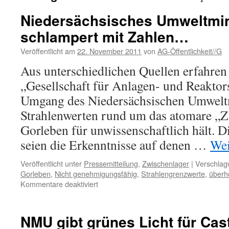
Niedersächsisches Umweltmin
schlampert mit Zahlen…
Veröffentlicht am
22. November 2011
von
AG-Öffentlichkeit//G
Aus unterschiedlichen Quellen erfahren 
„Gesellschaft für Anlagen- und Reaktor
Umgang des Niedersächsischen Umweltm
Strahlenwerten rund um das atomare „Z
Gorleben für unwissenschaftlich hält. D
seien die Erkenntnisse auf denen …
Wei
Veröffentlicht unter
Pressemitteilung
,
Zwischenlager
|
Verschlagw
Gorleben
,
Nicht genehmigungsfähig
,
Strahlengrenzwerte
,
überh
für
Kommentare deaktiviert
Niedersächsisches
Umweltministerium
schlampert
NMU gibt grünes Licht für Cas
mit