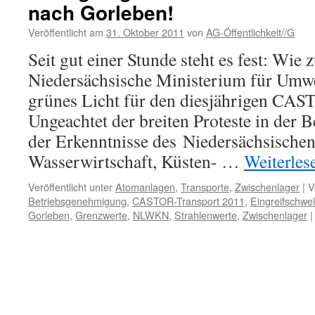
nach Gorleben!
Zahlen…
Veröffentlicht am
31. Oktober 2011
von
AG-Öffentlichkeit//G
Seit gut einer Stunde steht es fest: Wie 
Niedersächsische Ministerium für Umw
grünes Licht für den diesjährigen CAS
Ungeachtet der breiten Proteste in der 
der Erkenntnisse des Niedersächsischen
Wasserwirtschaft, Küsten- …
Weiterle
Veröffentlicht unter
Atomanlagen
,
Transporte
,
Zwischenlager
|
V
Betriebsgenehmigung
,
CASTOR-Transport 2011
,
Eingreifschwel
Gorleben
,
Grenzwerte
,
NLWKN
,
Strahlenwerte
,
Zwischenlager
|