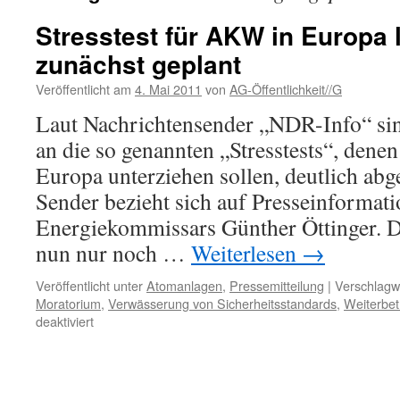
Stresstest für AKW in Europa l
zunächst geplant
Veröffentlicht am
4. Mai 2011
von
AG-Öffentlichkeit//G
Laut Nachrichtensender „NDR-Info“ si
an die so genannten „Stresstests“, dene
Europa unterziehen sollen, deutlich ab
Sender bezieht sich auf Presseinformat
Energiekommissars Günther Öttinger. D
nun nur noch …
Weiterlesen
→
Veröffentlicht unter
Atomanlagen
,
Pressemitteilung
|
Verschlagwo
Moratorium
,
Verwässerung von Sicherheitsstandards
,
Weiterbe
für
deaktiviert
Stresstest
für
AKW
in