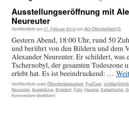
Ausstellungseröffnung mit Al
Neureuter
Veröffentlicht am
17. Februar 2013
von
AG-Öffentlichkeit//G
Gestern Abend, 18:00 Uhr, rund 50 Zuh
und berührt von den Bildern und dem V
Alexander Neureuter. Er schildert, was er
Tschernobyl, der gesamten Todeszone u
erlebt hat. Es ist beeindruckend: …
Wei
Veröffentlicht unter
Öffentlichkeitsarbeit
,
PodCast
,
Unfälle/Störfä
Neureuter
,
Ausstellung
,
Brokdorf
,
Foto
,
Havarie
,
Katastrophe
,
S
für
Kommentare deaktiviert
Ausstellungseröffnung
mit
Alexander
Neureuter