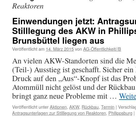
Reaktoren
Einwendungen jetzt: Antragsu
Stilllegung des AKW in Philli
Brunsbüttel liegen aus
Veröffentlicht am
14. März 2015
von
AG-Öffentlichkeit//B
An vielen AKW-Standorten sind die Mei
(Teil-) Ausstieg ist geschafft. Sicher e
Druck auf den „Aus“-Knopf ist das Pr
Atommüll nicht gelöst und der Rückba
bringt ganz neue Probleme mit …
Weit
Veröffentlicht unter
Aktionen
,
AKW
,
Rückbau
,
Termin
|
Verschla
Antragsunterlagen zur Stilllegung von Reaktoren
,
Philippsburg
|