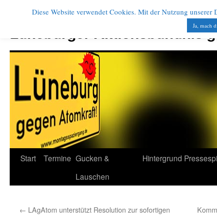
Diese Website verwendet Cookies. Mit der Nutzung unserer Di
Zum
Inhalt
Ja, mach d
Lüneburger Aktionsbündnis 
springen
Start
Termine
Gucken &
Hintergrund
Pressesp
Lauschen
←
LAgAtom unterstützt Resolution zur sofortigen
Kommu