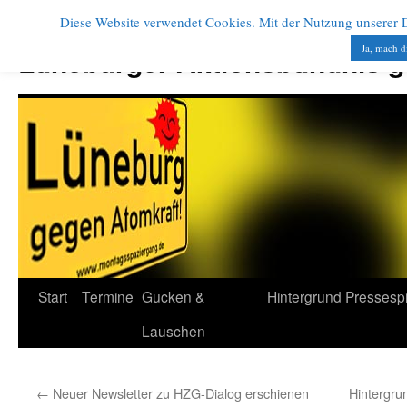
Diese Website verwendet Cookies. Mit der Nutzung unserer Di
Zum
Inhalt
Ja, mach d
Lüneburger Aktionsbündnis 
springen
Start
Termine
Gucken &
Hintergrund
Pressesp
Lauschen
←
Neuer Newsletter zu HZG-Dialog erschienen
Hintergru