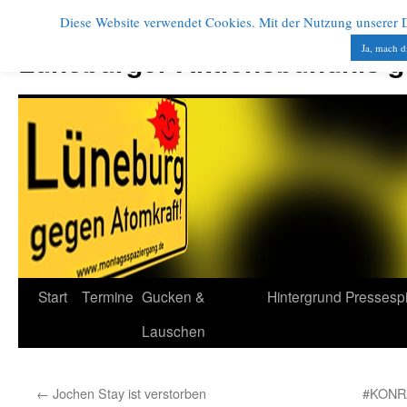
Diese Website verwendet Cookies. Mit der Nutzung unserer Di
Zum
Inhalt
Ja, mach d
Lüneburger Aktionsbündnis 
springen
Start
Termine
Gucken &
Hintergrund
Pressesp
Lauschen
←
Jochen Stay ist verstorben
#KONR