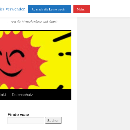
kies verwenden.
Ja, mach die Leiste wech...
Mehr...
…erst die Menschenkette und dann?
takt
Datenschutz
Finde was: