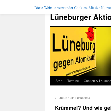
Diese Website verwendet Cookies. Mit der Nutzun
Zum
Inhalt
Lüneburger Akti
springen
Start
Termine
Gucken & Lausch
←
Japan nach Fukushima
Krümmel? Und wie geht