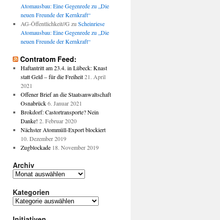
Atomausbau: Eine Gegenrede zu „Die
neuen Freunde der Kernkraft“
AG-Öffentlichkeit//G
zu
Scheinriese
Atomausbau: Eine Gegenrede zu „Die
neuen Freunde der Kernkraft“
Contratom Feed:
Haftantritt am 23.4. in Lübeck: Knast
statt Geld – für die Freiheit
21. April
2021
Offener Brief an die Staatsanwaltschaft
Osnabrück
6. Januar 2021
Brokdorf: Castortransporte? Nein
Danke!
2. Februar 2020
Nächster Atommüll-Export blockiert
10. Dezember 2019
Zugblockade
18. November 2019
Archiv
Archiv
Kategorien
Kategorien
Initiativen