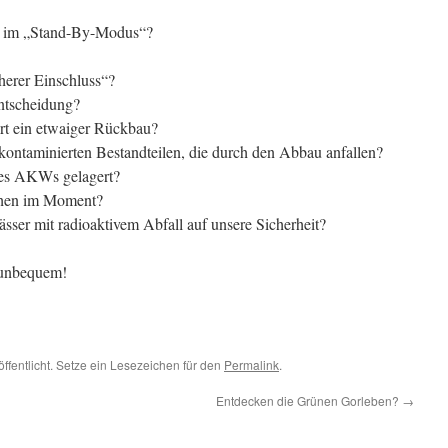
 im „Stand-By-Modus“?
herer Einschluss“?
Entscheidung?
ert ein etwaiger Rückbau?
 kontaminierten Bestandteilen, die durch den Abbau anfallen?
des AKWs gelagert?
tehen im Moment?
sser mit radioaktivem Abfall auf unsere Sicherheit?
 unbequem!
ffentlicht. Setze ein Lesezeichen für den
Permalink
.
Entdecken die Grünen Gorleben?
→