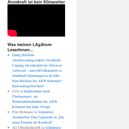
Atomkraft ist kein Klimaretter
Was meinen LAgAtom-
LeserInnen…
Dialog Rückbau
Atomforschungsreaktor Geesthacht:
Umgang mit radioaktivem Abwasser
verbessert – umweltFAIRaendern
zu
Strahlende Einleitungen in die Elbe
beim Rückbau des AKW Krümmel?
Einwendungsfrist läuft!
GGS
zu
Reaktorleiter erteilt
Überlegungen zur
Wiederinbetriebnahme des AKW
Krümmel eine klare Absage
Peter Bollmann
zu
Scheinriese
Atomausbau: Eine Gegenrede zu „Die
neuen Freunde der Kernkraft“
AG-Öffentlichkeit//B
zu
Scheinriese