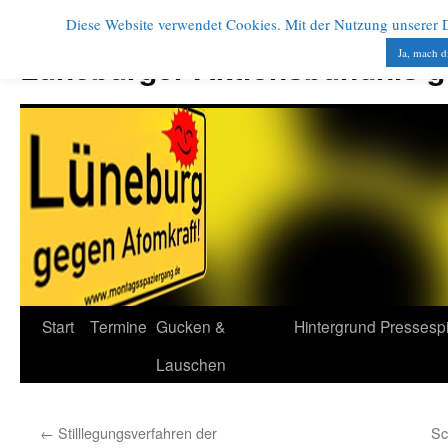
Diese Website verwendet Cookies. Mit der Nutzung unserer Di
Zum
Inhalt
Ja, mach d
Lüneburger Aktionsbündnis 
springen
Start
Termine
Gucken &
Hintergrund
Pressesp
Lauschen
←
Stilllegungsverfahren der
Sc