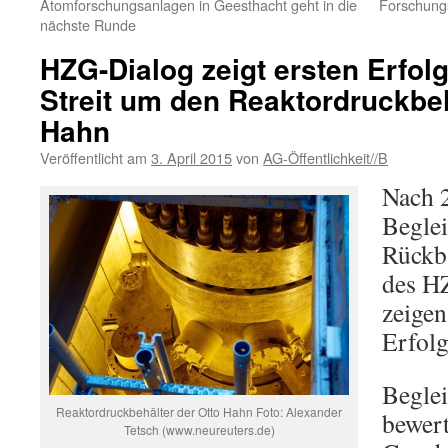
Atomforschungsanlagen in Geesthacht geht in die
Forschungs
nächste Runde
HZG-Dialog zeigt ersten Erfo
Streit um den Reaktordruckbeh
Hahn
Veröffentlicht am
3. April 2015
von
AG-Öffentlichkeit//B
Nach 2
Begle
Rückb
des H
zeigen 
Erfolg
Beglei
Reaktordruckbehälter der Otto Hahn Foto: Alexander
bewert
Tetsch (www.neureuters.de)