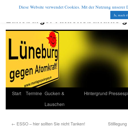
Diese Website verwendet Cookies. Mit der Nutzung unserer Di
Zum
Inhalt
Ja, mach d
Lüneburger Aktionsbündnis 
springen
Start
Termine
Gucken &
Hintergrund
Pressesp
Lauschen
←
ESSO – hier sollten Sie nicht Tanken!
Stilllegun