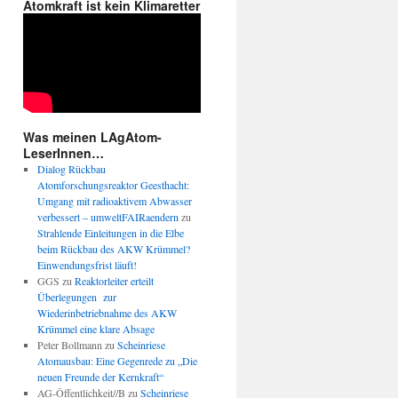
Atomkraft ist kein Klimaretter
Was meinen LAgAtom-
LeserInnen…
Dialog Rückbau
Atomforschungsreaktor Geesthacht:
Umgang mit radioaktivem Abwasser
verbessert – umweltFAIRaendern
zu
Strahlende Einleitungen in die Elbe
beim Rückbau des AKW Krümmel?
Einwendungsfrist läuft!
GGS
zu
Reaktorleiter erteilt
Überlegungen zur
Wiederinbetriebnahme des AKW
Krümmel eine klare Absage
Peter Bollmann
zu
Scheinriese
Atomausbau: Eine Gegenrede zu „Die
neuen Freunde der Kernkraft“
AG-Öffentlichkeit//B
zu
Scheinriese