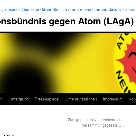
g unserer Dienste erklären Sie sich damit einverstanden, dass wir Coo
onsbündnis gegen Atom (LAgA)
en
Hintergrund
Pressespiegel
UnterstützerInnen
Impressum
Kon
Zum geplanten Niedersächsischen
Versammlungsgesetz…
→