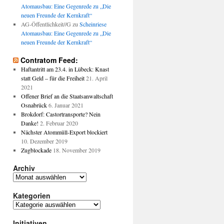
Atomausbau: Eine Gegenrede zu „Die
neuen Freunde der Kernkraft“
AG-Öffentlichkeit//G
zu
Scheinriese
Atomausbau: Eine Gegenrede zu „Die
neuen Freunde der Kernkraft“
Contratom Feed:
Haftantritt am 23.4. in Lübeck: Knast
statt Geld – für die Freiheit
21. April
2021
Offener Brief an die Staatsanwaltschaft
Osnabrück
6. Januar 2021
Brokdorf: Castortransporte? Nein
Danke!
2. Februar 2020
Nächster Atommüll-Export blockiert
10. Dezember 2019
Zugblockade
18. November 2019
Archiv
Archiv
Kategorien
Kategorien
Initiativen