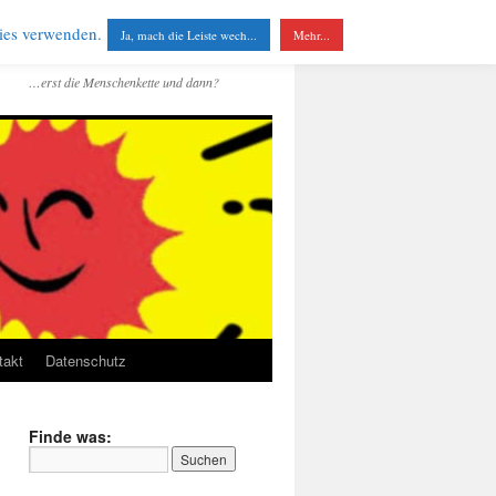
kies verwenden.
Ja, mach die Leiste wech...
Mehr...
…erst die Menschenkette und dann?
takt
Datenschutz
Finde was: