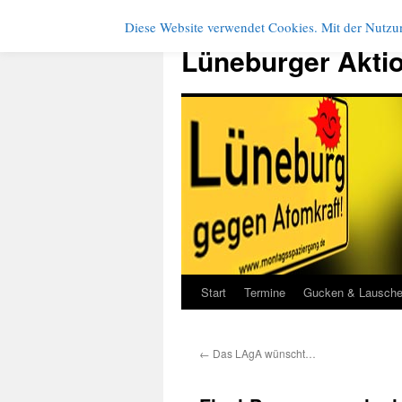
Diese Website verwendet Cookies. Mit der Nutzun
Zum
Inhalt
Lüneburger Akti
springen
Start
Termine
Gucken & Lausch
←
Das LAgA wünscht…