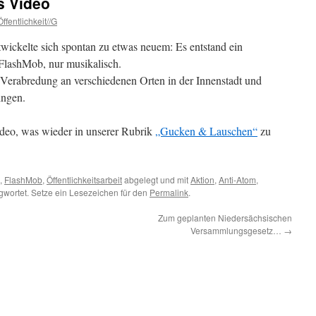
s Video
ffentlichkeit//G
ckelte sich spontan zu etwas neuem: Es entstand ein
FlashMob, nur musikalisch.
 Verabredung an verschiedenen Orten in der Innenstadt und
ingen.
Video, was wieder in unserer Rubrik
„Gucken & Lauschen“
zu
,
FlashMob
,
Öffentlichkeitsarbeit
abgelegt und mit
Aktion
,
Anti-Atom
,
gwortet. Setze ein Lesezeichen für den
Permalink
.
Zum geplanten Niedersächsischen
Versammlungsgesetz…
→