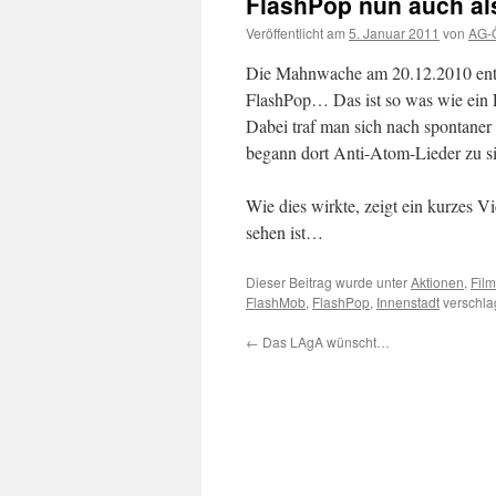
FlashPop nun auch al
Veröffentlicht am
5. Januar 2011
von
AG-Ö
Die Mahnwache am 20.12.2010 entwi
FlashPop… Das ist so was wie ein 
Dabei traf man sich nach spontaner
begann dort Anti-Atom-Lieder zu s
Wie dies wirkte, zeigt ein kurzes 
sehen ist…
Dieser Beitrag wurde unter
Aktionen
,
Film
FlashMob
,
FlashPop
,
Innenstadt
verschla
←
Das LAgA wünscht…