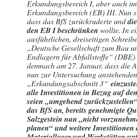
Erkundungsbereich I, aber auch i
Erkundungsbereich (EB) III. Nun si
di
dass das BfS zurückruderte und
den EB I beschränken
wollte. In e
ausführlichen, dreiseitigen Schreib
„Deutsche Gesellschaft zum Bau un
Endlagern für Abfallstoffe“ (DBE) 
demnach am 27. Januar, dass die A
nun zur Untersuchung anstehende
e
inzuste
„Erkundungsabschnitt 3“
alle Investitionen in Bezug auf de
seien „umgehend zurückzustellen“
das BfS an, bereits genehmigte Qu
Salzgestein nun „nicht vorzunehm
planen“ und weitere Investitionen 
Materiallager und Werkstätten un