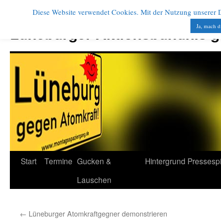
Diese Website verwendet Cookies. Mit der Nutzung unserer Di
Zum
Inhalt
Ja, mach d
Lüneburger Aktionsbündnis 
springen
Start
Termine
Gucken &
Hintergrund
Pressesp
Lauschen
←
Lüneburger Atomkraftgegner demonstrieren