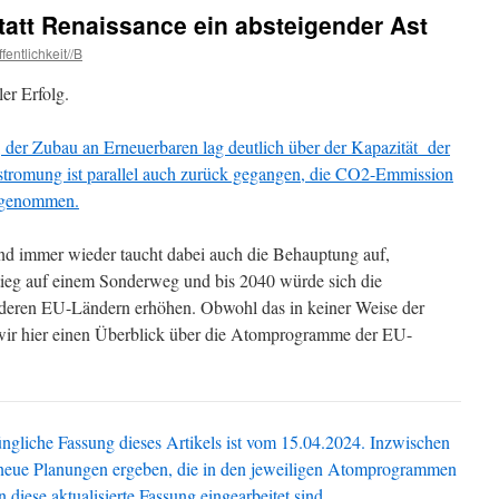
statt Renaissance ein absteigender Ast
fentlichkeit//B
er Erfolg.
, der Zubau an Erneuerbaren lag deutlich über der Kapazität der
tromung ist parallel auch zurück gegangen, die CO2-Emmission
abgenommen.
nd immer wieder taucht dabei auch die Behauptung auf,
ieg auf einem Sonderweg und bis 2040 würde sich die
deren EU-Ländern erhöhen. Obwohl das in keiner Weise der
n wir hier einen Überblick über die Atomprogramme der EU-
ngliche Fassung dieses Artikels ist vom 15.04.2024. Inzwischen
 neue Planungen ergeben, die in den jeweiligen Atomprogrammen
iese aktualisierte Fassung eingearbeitet sind
.