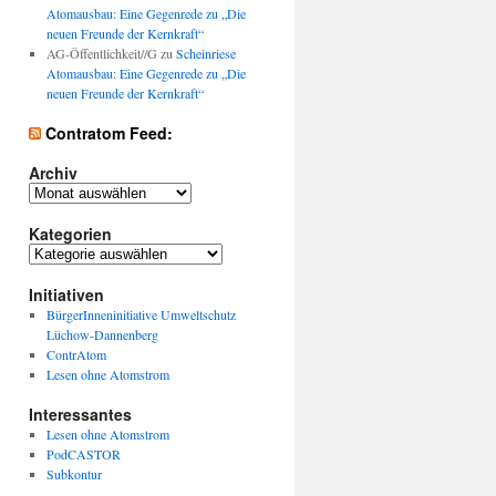
Atomausbau: Eine Gegenrede zu „Die
neuen Freunde der Kernkraft“
AG-Öffentlichkeit//G
zu
Scheinriese
Atomausbau: Eine Gegenrede zu „Die
neuen Freunde der Kernkraft“
Contratom Feed:
Archiv
Archiv
Kategorien
Kategorien
Initiativen
BürgerInneninitiative Umweltschutz
Lüchow-Dannenberg
ContrAtom
Lesen ohne Atomstrom
Interessantes
Lesen ohne Atomstrom
PodCASTOR
Subkontur