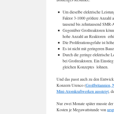
Um dieselbe elektrische Leist
Faktor 3-1000 größere Anzahl a
tausend bis zehntausend SMR-A
Gegenüber Großreaktoren könnte
hohe Anzahl an Reaktoren erhö
Die Proliferationsgefahr ist hö
Es ist nicht mit geringeren Bau
Durch die geringe elektrische L
bei Großreaktoren. Ein Einstieg
gleichen Konzeptes lohnen.
Und das passt auch zu den Entwicklu
Konzern Urenco (
Großbritannien, 
Mini-Atomkraftwerken aussteigt
, d
Nur zwei Monate später musste der 
Kosten je Megawattstunde von
ursp