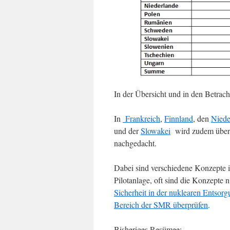
In der Übersicht und in den Betrac
In
Frankreich
,
Finnland
, den
Niede
und der
Slowakei
wird zudem über 
nachgedacht.
Dabei sind verschiedene Konzepte in
Pilotanlage, oft sind die Konzepte 
Sicherheit in der nuklearen Entsorg
Bereich der SMR überprüfen
.
Bisheriges Resümee: