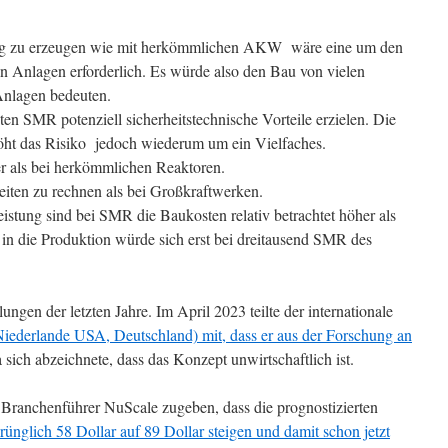
ung zu erzeugen wie mit herkömmlichen AKW wäre eine um den
n Anlagen erforderlich. Es würde also den Bau von vielen
nlagen bedeuten.
n SMR potenziell sicherheitstechnische Vorteile erzielen. Die
ht das Risiko jedoch wiederum um ein Vielfaches.
her als bei herkömmlichen Reaktoren.
zeiten zu rechnen als bei Großkraftwerken.
eistung sind bei SMR die Baukosten relativ betrachtet höher als
 in die Produktion würde sich erst bei dreitausend SMR des
ngen der letzten Jahre. Im April 2023 teilte der internationale
Niederlande USA, Deutschland) mit, dass er aus der Forschung an
a sich abzeichnete, dass das Konzept unwirtschaftlich ist.
Branchenführer NuScale zugeben, dass die prognostizierten
rünglich 58 Dollar auf 89 Dollar steigen und damit schon jetzt