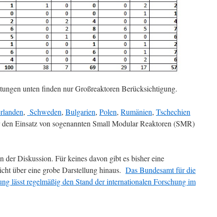
htungen unten finden nur Großreaktoren Berücksichtigung.
rlanden
,
Schweden
,
Bulgarien
,
Polen
,
Rumänien
,
Tschechien
den Einsatz von sogenannten Small Modular Reaktoren (SMR)
 der Diskussion. Für keines davon gibt es bisher eine
nicht über eine grobe Darstellung hinaus.
Das Bundesamt für die
ung lässt regelmäßig den Stand der internationalen Forschung im