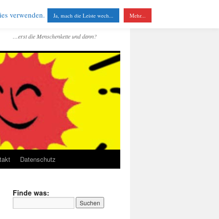
kies verwenden.
Ja, mach die Leiste wech...
Mehr...
…erst die Menschenkette und dann?
takt
Datenschutz
Finde was: