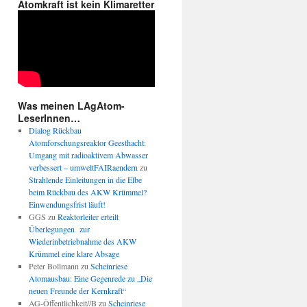
Atomkraft ist kein Klimaretter
Was meinen LAgAtom-
LeserInnen…
Dialog Rückbau
Atomforschungsreaktor Geesthacht:
Umgang mit radioaktivem Abwasser
verbessert – umweltFAIRaendern
zu
Strahlende Einleitungen in die Elbe
beim Rückbau des AKW Krümmel?
Einwendungsfrist läuft!
GGS
zu
Reaktorleiter erteilt
Überlegungen zur
Wiederinbetriebnahme des AKW
Krümmel eine klare Absage
Peter Bollmann
zu
Scheinriese
Atomausbau: Eine Gegenrede zu „Die
neuen Freunde der Kernkraft“
AG-Öffentlichkeit//B
zu
Scheinriese