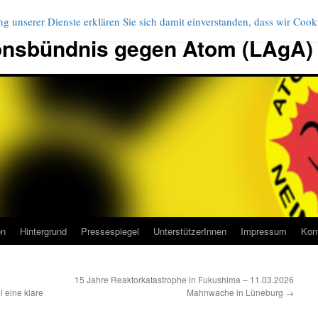
g unserer Dienste erklären Sie sich damit einverstanden, dass wir Coo
onsbündnis gegen Atom (LAgA)
en
Hintergrund
Pressespiegel
UnterstützerInnen
Impressum
Kon
15 Jahre Reaktorkatastrophe in Fukushima – 11.03.2026
eine klare
Mahnwache in Lüneburg
→