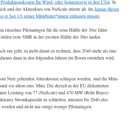
ie Produktionskosten für Wind- oder Solarenergie in den USA
. In
rück und der Aktienkurs von NuScale stürzte ab. Im
Januar diesen
s er fast 1/3 seiner Mitarbeiter*innen entlassen musste
.
 einzelner Pilotanlagen für die erste Hälfte der 30er Jahre
würden erste SMR in der zweiten Hälfte der 30er laufen.
ch ran geht, ist nicht damit zu rechnen, dass 2040 mehr als eine
araus dann in den folgenden Jahren ein Boom entstehen wird,
vom Netz gehenden Altreaktoren schlagen werden, sind die Mini-
ind vor allem eins: Mini. Die derzeit in der EU diskutierten
iner Leistung von 77 (NuScale) und 470 MW (Rolls Royce)
earer Stromkapazität zu schließen, müssten bis 2040 also
erden und nicht nur einige wenige Pilotanlagen.