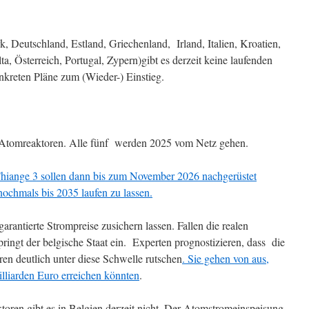
 Deutschland, Estland, Griechenland, Irland, Italien, Kroatien,
, Österreich, Portugal, Zypern)gibt es derzeit keine laufenden
kreten Pläne zum (Wieder-) Einstieg.
nf Atomreaktoren. Alle fünf werden 2025 vom Netz gehen.
hiange 3 sollen dann bis zum November 2026 nachgerüstet
ochmals bis 2035 laufen zu lassen.
garantierte Strompreise zusichern lassen. Fallen die realen
ingt der belgische Staat ein. Experten prognostizieren, dass die
n deutlich unter diese Schwelle rutschen
. Sie gehen von aus,
illiarden Euro erreichen könnten
.
oren gibt es in Belgien derzeit nicht. Der Atomstromeinspeisung