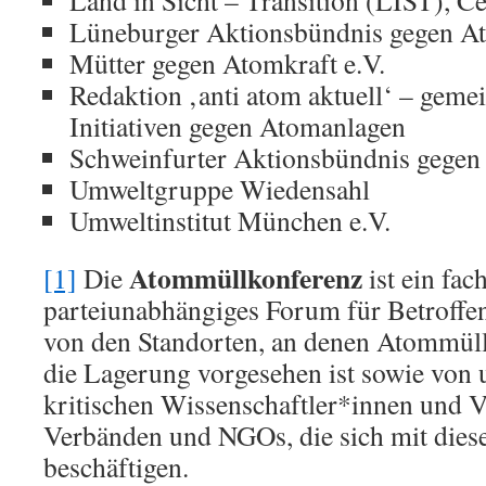
Land in Sicht – Transition (LIST), Ce
Lüneburger Aktionsbündnis gegen A
Mütter gegen Atomkraft e.V.
Redaktion ‚anti atom aktuell‘ – geme
Initiativen gegen Atomanlagen
Schweinfurter Aktionsbündnis gege
Umweltgruppe Wiedensahl
Umweltinstitut München e.V.
Atommüllkonferenz
[1]
Die
ist ein fac
parteiunabhängiges Forum für Betroffe
von den Standorten, an denen Atommüll 
die Lagerung vorgesehen ist sowie von
kritischen Wissenschaftler*innen und V
Verbänden und NGOs, die sich mit die
beschäftigen.