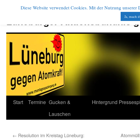
Diese Website verwendet Cookies. Mit der Nutzung unserer Di
Zum
Inhalt
Ja, mach d
Lüneburger Aktionsbündnis 
springen
Start
Termine
Gucken &
Hintergrund
Pressesp
Lauschen
←
Resolution im Kreistag Lüneburg:
Atommüll