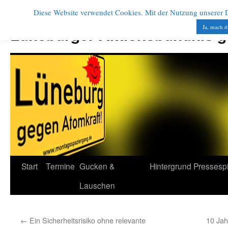
Diese Website verwendet Cookies. Mit der Nutzung unserer Di
Zum
Inhalt
Ja, mach d
Lüneburger Aktionsbündnis 
springen
Start
Termine
Gucken &
Hintergrund
Pressesp
Lauschen
←
Ein Sicherheitsrisiko ohne relevante
10 Jah